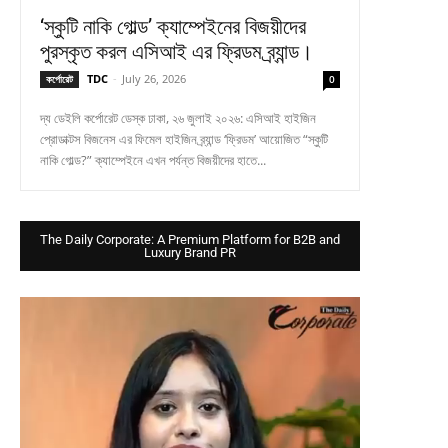
‘স্কুটি নাকি গোল্ড’ ক্যাম্পেইনের বিজয়ীদের
পুরস্কৃত করল এসিআই এর ফ্রিডম ব্র্যান্ড।
TDC
-
July 26, 2026
কর্পোরেট
0
দ্য ডেইলি কর্পোরেট ডেস্ক ঢাকা, ২৬ জুলাই ২০২৬: এসিআই হাইজিন
প্রোডাক্টস বিজনেস এর ফিমেল হাইজিন ব্র্যান্ড ‘ফ্রিডম’ আয়োজিত “স্কুটি
নাকি গোল্ড?” ক্যাম্পেইনে এখন পর্যন্ত বিজয়ীদের হাতে...
The Daily Corporate: A Premium Platform for B2B and
Luxury Brand PR