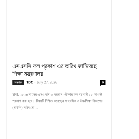
এসএসসি ফল প্রকাশ এর তারিখ জানিয়েছে
শিক্ষা মন্ত্রণালয়
TDC
-
July 27, 2026
অন্যান্য
0
ঢাকা: ২০২৬ সালের এসএসসি ও সমমান পরীক্ষার ফল আগামী ১০ আগস্ট
প্রকাশ করা হবে। বিষয়টি নিশ্চিত করেছেন মাধ্যমিক ও উচ্চশিক্ষা বিভাগের
(মাউশি) সচিব মো....