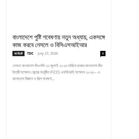
বাংলাদেশে পুষ্টি গবেষণায় নতুন অধ্যায়, একসঙ্গে
কাজ করবে নেসলে ও বিসিএসআইআর
TDC
-
July 27, 2026
কর্পোরেট
0
নেসলে বাংলাদেশ পিএলসি ২৩ জুলাই ২০২৬ তারিখে ঢাকার বাংলাদেশ-চীন
মৈত্রী সম্মেলন কেন্দ্রে অনুষ্ঠিত FICCI এফডিআই সম্মেলন ২০২৬ – এ
বাংলাদেশ বিজ্ঞান ও শিল্প গবেষণা...