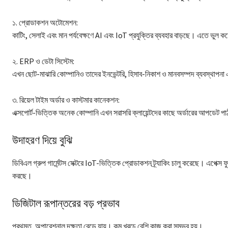
১. প্রোডাকশন অটোমেশন:
কাটিং, সেলাই এবং মান পর্যবেক্ষণে AI এবং IoT প্রযুক্তির ব্যবহার বাড়ছে। এতে ভুল 
২. ERP ও ডেটা সিস্টেম:
এখন ছোট-মাঝারি কোম্পানিও তাদের ইনভেন্টরি, হিসাব-নিকাশ ও মানবসম্পদ ব্যবস্থাপন
৩. রিয়েল টাইম অর্ডার ও কাস্টমার কানেকশন:
এক্সপোর্ট-ভিত্তিক অনেক কোম্পানি এখন সরাসরি ক্লায়েন্টদের কাছে অর্ডারের আপডেট পাঠাচ্
উদাহরণ দিয়ে বুঝি
ডিবিএল গ্রুপ গার্মেন্টস সেক্টরে IoT-ভিত্তিক প্রোডাকশন ট্র্যাকিং চালু করেছে। এপেক্স
করছে।
ডিজিটাল রূপান্তরের বড় প্রভাব
প্রথমত, অপারেশনাল দক্ষতা বেড়ে যায়। কম খরচে বেশি কাজ করা সম্ভব হয়।