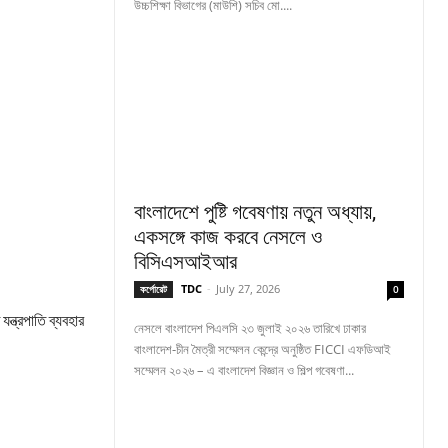
উচ্চশিক্ষা বিভাগের (মাউশি) সচিব মো....
বাংলাদেশে পুষ্টি গবেষণায় নতুন অধ্যায়,
একসঙ্গে কাজ করবে নেসলে ও
বিসিএসআইআর
TDC
-
July 27, 2026
কর্পোরেট
0
ন্ত্রপাতি ব্যবহার
নেসলে বাংলাদেশ পিএলসি ২৩ জুলাই ২০২৬ তারিখে ঢাকার
বাংলাদেশ-চীন মৈত্রী সম্মেলন কেন্দ্রে অনুষ্ঠিত FICCI এফডিআই
সম্মেলন ২০২৬ – এ বাংলাদেশ বিজ্ঞান ও শিল্প গবেষণা...