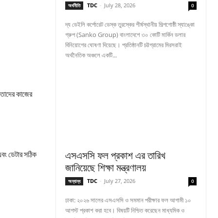
TDC
-
July 28, 2026
অর্থনীতি
0
দ্য ডেইলি কর্পোরেট ডেস্ক তুরস্কের শীর্ষস্থানীয় শিল্পগোষ্ঠী স্যাঙ্কো
গ্রুপ (Sanko Group) বাংলাদেশে ৩০ কোটি মার্কিন ডলার
বিনিয়োগের ঘোষণা দিয়েছে। প্রতিষ্ঠানটি চট্টগ্রামের মিরসরাই
অর্থনৈতিক অঞ্চলে একটি...
মে তাদের কাজের
এবং ডেটার সঠিক
এসএসসি ফল প্রকাশ এর তারিখ
জানিয়েছে শিক্ষা মন্ত্রণালয়
TDC
-
July 27, 2026
অন্যান্য
0
ঢাকা: ২০২৬ সালের এসএসসি ও সমমান পরীক্ষার ফল আগামী ১০
আগস্ট প্রকাশ করা হবে। বিষয়টি নিশ্চিত করেছেন মাধ্যমিক ও