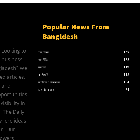
Popular News From
Bangldesh
 Looking to
অন্যান্য
142
 business
অর্থনীতি
133
gladesh? We
ব্যবসা
119
কর্পোরেট
115
d articles,
ক্যারিয়ার উন্নয়ন
104
, and
চাকরির বাজার
64
pportunities
isibility in
. The Daily
where ideas
on. Our
powers