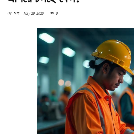
By
TDC
May 29, 2025
0