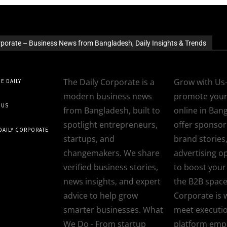
rporate – Business News from Bangladesh, Daily Insights & Trends
The Daily Corporate is a
Grow with Us-
E DAILY
modern business news
promote your
 US
from Bangladesh, built to
online in Ban
spotlight entrepreneurs,
offer sponsore
 DAILY CORPORATE
startups, and
brand stories
changemakers. We share
advertising o
verified business stories,
to boost your v
news insights, and expert
the B2B space
advice to help grow
Corporate is 
smarter businesses. What
meet executi
We Do - From startup
platform em