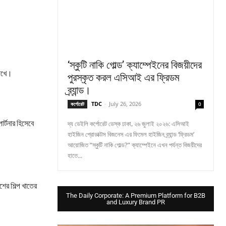
‘স্কুটি নাকি গোল্ড’ ক্যাম্পেইনের বিজয়ীদের
দেখে।
পুরস্কৃত করল এসিআই এর ফ্রিডম
ব্র্যান্ড।
TDC
-
July 26, 2026
কর্পোরেট
0
র্টনার হিসেবে
দ্য ডেইলি কর্পোরেট ডেস্ক ঢাকা, ২৬ জুলাই ২০২৬: এসিআই
হাইজিন প্রোডাক্টস বিজনেস এর ফিমেল হাইজিন ব্র্যান্ড ‘ফ্রিডম’
আয়োজিত “স্কুটি নাকি গোল্ড?” ক্যাম্পেইনে এখন পর্যন্ত বিজয়ীদের
হাতে...
শের শিল্প খাতের
The Daily Corporate: A Premium Platform for B2B
and Luxury Brand PR