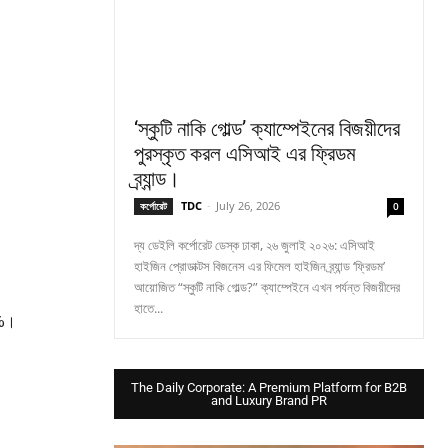
।
‘স্কুটি নাকি গোল্ড’ ক্যাম্পেইনের বিজয়ীদের
পুরস্কৃত করল এসিআই এর ফ্রিডম
ব্র্যান্ড।
TDC
-
July 26, 2026
কর্পোরেট
0
দ্য ডেইলি কর্পোরেট ডেস্ক ঢাকা, ২৬ জুলাই ২০২৬: এসিআই
হাইজিন প্রোডাক্টস বিজনেস এর ফিমেল হাইজিন ব্র্যান্ড ‘ফ্রিডম’
আয়োজিত “স্কুটি নাকি গোল্ড?” ক্যাম্পেইনে এখন পর্যন্ত বিজয়ীদের
হাতে...
৬ৣ%।
The Daily Corporate: A Premium Platform for B2B
and Luxury Brand PR