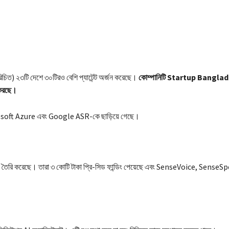
চিত) ২৩টি দেশে ৩০টিরও বেশি প্যাটেন্ট অর্জন করেছে।
কোম্পানিটি Startup Banglad
 করছে।
crosoft Azure এবং Google ASR-কে ছাড়িয়ে গেছে।
তৈরি করেছে। তারা ৩ কোটি টাকা প্রি-সিড ফান্ডিং পেয়েছে এবং SenseVoice, Sense