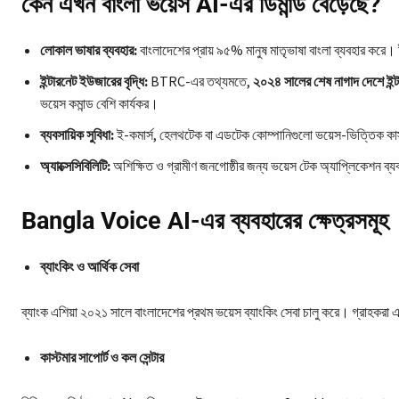
কেন এখন বাংলা ভয়েস AI-এর ডিমান্ড বেড়েছে?
লোকাল ভাষার ব্যবহার:
বাংলাদেশের প্রায় ৯৫% মানুষ মাতৃভাষা বাংলা ব্যবহার করে।
ইন্টারনেট ইউজারের বৃদ্ধি:
BTRC-এর তথ্যমতে,
২০২৪ সালের শেষ নাগাদ দেশে ইন্ট
ভয়েস কমান্ড বেশি কার্যকর।
ব্যবসায়িক সুবিধা:
ই-কমার্স, হেলথটেক বা এডটেক কোম্পানিগুলো ভয়েস-ভিত্তিক কাস্
অ্যাক্সেসিবিলিটি:
অশিক্ষিত ও গ্রামীণ জনগোষ্ঠীর জন্য ভয়েস টেক অ্যাপ্লিকেশন 
Bangla Voice AI-এর ব্যবহারের ক্ষেত্রসমূহ
ব্যাংকিং ও আর্থিক সেবা
ব্যাংক এশিয়া ২০২১ সালে বাংলাদেশের প্রথম ভয়েস ব্যাংকিং সেবা চালু করে। গ্রাহকরা এখ
কাস্টমার সাপোর্ট ও কল সেন্টার