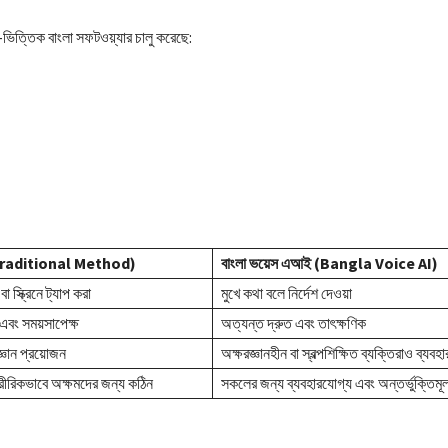
ভিত্তিক বাংলা সফটওয়্যার চালু করেছে:
 (Traditional Method)
বাংলা ভয়েস এআই (Bangla Voice AI)
া স্ক্রিনে ট্যাপ করা
মুখে কথা বলে নির্দেশ দেওয়া
এবং সময়সাপেক্ষ
অত্যন্ত দ্রুত এবং তাৎক্ষণিক
্ঞান প্রয়োজন
অক্ষরজ্ঞানহীন বা স্বল্পশিক্ষিত ব্যক্তিরাও ব্যব
া শারীরিকভাবে অক্ষমদের জন্য কঠিন
সকলের জন্য ব্যবহারযোগ্য এবং অন্তর্ভুক্তিম