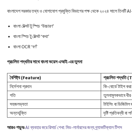
বাংলাদেশ সরকার তথ্য ও যোগাযোগ প্রযুক্তি বিভাগের পক্ষ থেকে ২০২৪ সালে তিনটি AI-
বাংলা টেক্সট টু স্পিচ ‘উচ্চারণ’
বাংলা স্পিচ টু টেক্সট ‘কথা’
বাংলা OCR ‘বর্ণ’
প্রচলিত পদ্ধতির সাথে বাংলা ভয়েস এআই-এর তুলনা
বৈশিষ্ট্য (Feature)
প্রচলিত পদ্ধতি
নির্দেশনা প্রদান
কি-বোর্ডে টাইপ করা ব
গতি
তুলনামূলকভাবে ধীর 
সহজলভ্যতা
টাইপিং বা ডিজিটাল জ
অন্তর্ভুক্তি
দৃষ্টি প্রতিবন্ধী ব
আরও পড়ুনঃ
AI ব্যবহার করে রিসার্চ শেখা: মিড-লার্নারদের জন্য প্র্যাকটিক্যাল টিপস