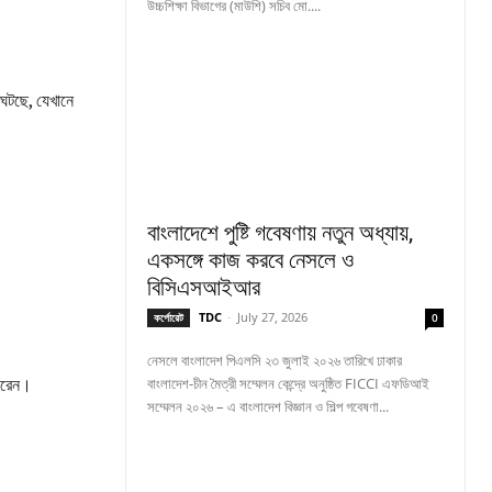
উচ্চশিক্ষা বিভাগের (মাউশি) সচিব মো....
 ঘটছে, যেখানে
বাংলাদেশে পুষ্টি গবেষণায় নতুন অধ্যায়,
একসঙ্গে কাজ করবে নেসলে ও
বিসিএসআইআর
TDC
-
July 27, 2026
কর্পোরেট
0
নেসলে বাংলাদেশ পিএলসি ২৩ জুলাই ২০২৬ তারিখে ঢাকার
বাংলাদেশ-চীন মৈত্রী সম্মেলন কেন্দ্রে অনুষ্ঠিত FICCI এফডিআই
পারেন।
সম্মেলন ২০২৬ – এ বাংলাদেশ বিজ্ঞান ও শিল্প গবেষণা...