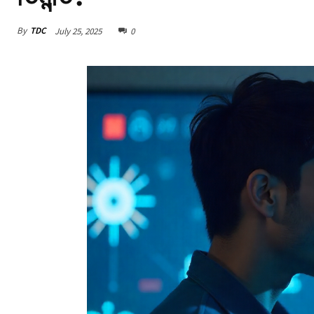
By
TDC
July 25, 2025
0