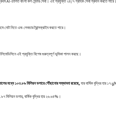
্রথম AI-চালিত বাংলা কল সেন্টার সেবা। এই প্রযুক্তি ২৪/৭ গ্রাহক সেবা প্রদান করতে পারে
মাধ্যমে নোট নিতে এবং লেকচার ট্রান্সক্রাইব করতে পারে।
লিমেডিসিনে এই প্রযুক্তি বিশেষ গুরুত্বপূর্ণ ভূমিকা পালন করছে।
লের মধ্যে ১০৩.৮৯ মিলিয়ন ডলারে পৌঁছানোর সম্ভাবনা রয়েছে,
যার বার্ষিক বৃদ্ধির হার ১৭.
৭ মিলিয়ন ডলার, বার্ষিক বৃদ্ধির হার ২৬.৬৪%।