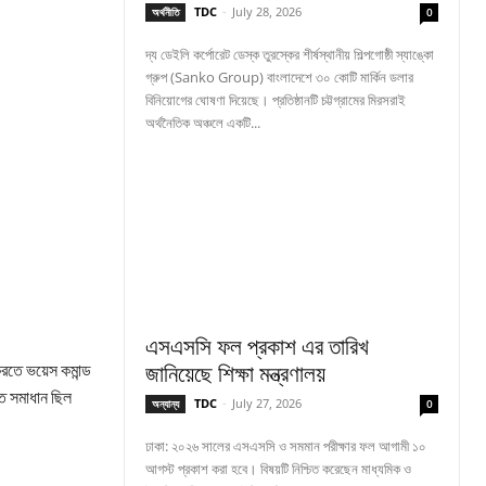
TDC
-
July 28, 2026
অর্থনীতি
0
দ্য ডেইলি কর্পোরেট ডেস্ক তুরস্কের শীর্ষস্থানীয় শিল্পগোষ্ঠী স্যাঙ্কো
গ্রুপ (Sanko Group) বাংলাদেশে ৩০ কোটি মার্কিন ডলার
বিনিয়োগের ঘোষণা দিয়েছে। প্রতিষ্ঠানটি চট্টগ্রামের মিরসরাই
অর্থনৈতিক অঞ্চলে একটি...
এসএসসি ফল প্রকাশ এর তারিখ
ে ভয়েস কমান্ড
জানিয়েছে শিক্ষা মন্ত্রণালয়
্ত সমাধান ছিল
TDC
-
July 27, 2026
অন্যান্য
0
ঢাকা: ২০২৬ সালের এসএসসি ও সমমান পরীক্ষার ফল আগামী ১০
আগস্ট প্রকাশ করা হবে। বিষয়টি নিশ্চিত করেছেন মাধ্যমিক ও