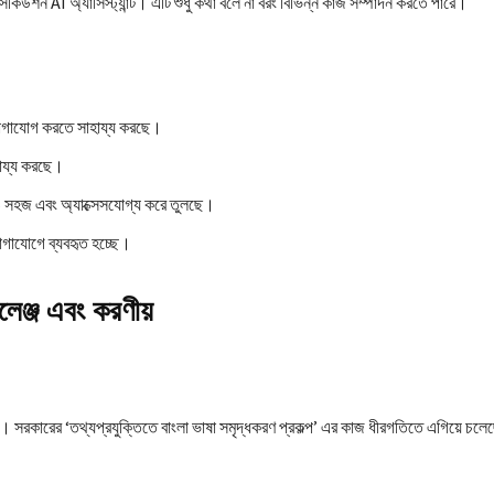
্সিকিউশন AI অ্যাসিস্ট্যান্ট। এটি শুধু কথা বলে না বরং বিভিন্ন কাজ সম্পাদন করতে পারে।
 যোগাযোগ করতে সাহায্য করছে।
াহায্য করছে।
রও সহজ এবং অ্যাক্সেসযোগ্য করে তুলছে।
োগাযোগে ব্যবহৃত হচ্ছে।
ালেঞ্জ এবং করণীয়
ঞ্জ। সরকারের ‘তথ্যপ্রযুক্তিতে বাংলা ভাষা সমৃদ্ধকরণ প্রকল্প’ এর কাজ ধীরগতিতে এগিয়ে চল