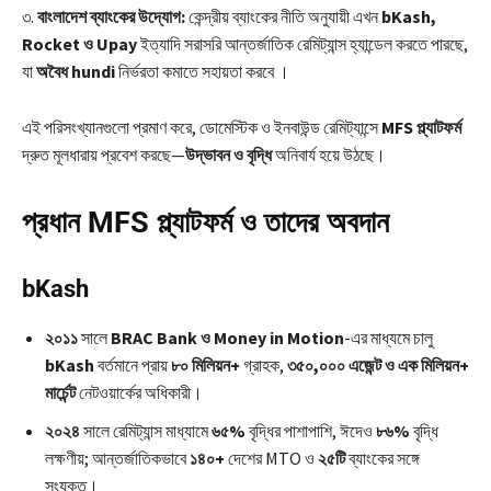
৩.
বাংলাদেশ ব্যাংকের উদ্যোগ:
কেন্দ্রীয় ব্যাংকের নীতি অনুযায়ী এখন
bKash,
Rocket ও Upay
ইত্যাদি সরাসরি আন্তর্জাতিক রেমিট্যান্স হ্যান্ডেল করতে পারছে,
যা
অবৈধ hundi
নির্ভরতা কমাতে সহায়তা করবে ।
এই পরিসংখ্যানগুলো প্রমাণ করে, ডোমেস্টিক ও ইনবাউন্ড রেমিট্যান্সে
MFS প্ল্যাটফর্ম
দ্রুত মূলধারায় প্রবেশ করছে—
উদ্ভাবন ও বৃদ্ধি
অনিবার্য হয়ে উঠছে।
প্রধান MFS প্ল্যাটফর্ম ও তাদের অবদান
bKash
২০১১
সালে
BRAC Bank ও Money in Motion
-এর মাধ্যমে চালু
bKash
বর্তমানে প্রায়
৮০ মিলিয়ন+
গ্রাহক,
৩৫০,০০০ এজেন্ট ও এক মিলিয়ন+
মার্চেন্ট
নেটওয়ার্কের অধিকারী।
২০২৪
সালে রেমিট্যান্স মাধ্যামে
৬৫%
বৃদ্ধির পাশাপাশি, ঈদেও
৮৬%
বৃদ্ধি
লক্ষণীয়; আন্তর্জাতিকভাবে
১৪০+
দেশের MTO ও
২৫টি
ব্যাংকের সঙ্গে
সংযুক্ত।