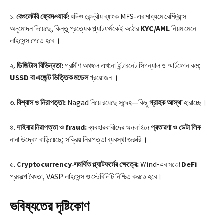
১.
রেগুলেটরি ফ্রেমওয়ার্ক:
যদিও কেন্দ্রীয় ব্যাংক MFS-এর মাধ্যমে রেমিট্যান্স
অনুমোদন দিয়েছে, কিন্তু প্রত্যেক প্ল্যাটফর্মকেই কঠোর
KYC/AML
নিয়ম মেনে
লাইসেন্স পেতে হবে ।
২.
ডিজিটাল বিভিন্নতা:
গ্রামীণ অঞ্চলে এখনো ইন্টারনেট সিগন্যাল ও স্মার্টফোন কম;
USSD বা এজেন্ট ভিত্তিক মডেল
প্রয়োজন ।
৩.
বিশ্বাস ও নিরাপত্তা:
Nagad নিয়ে রয়েছে সন্দেহ—কিছু
গ্রাহক আস্থা
হারাচ্ছে।
৪.
সাইবার নিরাপত্তা ও fraud:
ব্যবহারকারীদের অনলাইনে
প্রতারণা ও ডেটা লিক
নানা উদ্বেগ বাড়িয়েছে; সক্রিয় নিরাপত্তা ব্যবস্থা জরুরি ।
৫.
Cryptocurrency‑সমর্থিত প্ল্যাটফর্মের ক্ষেত্রে:
Wind-এর মতো
DeFi
প্রকল্পে বৈধতা, VASP লাইসেন্স ও স্টেবিলিটি নিশ্চিত করতে হবে।
ভবিষ্যতের দৃষ্টিকোণ