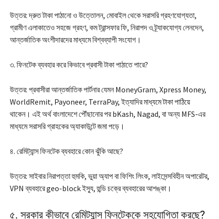
উত্তর: দ্রুত টাকা পাঠানো ও উত্তোলন, মোবাইল থেকে সরাসরি গ্রহণযোগ্যতা,
গ্রামীণ এলাকাতেও সহজে গ্রহণ, কম ট্রান্সফার ফি, নিরাপদ ও ট্র্যাকযোগ্য লেনদেন,
আন্তর্জাতিক অংশীদারদের মাধ্যমে বিশ্বব্যাপী সংযোগ।
৩. ফিনটেক ব্যবহার করে কিভাবে প্রবাসী টাকা পাঠাতে পারে?
উত্তর: প্রবাসীরা আন্তর্জাতিক পার্টনার যেমন MoneyGram, Xpress Money,
WorldRemit, Payoneer, TerraPay, ইত্যাদির মাধ্যমে টাকা পাঠিয়ে
থাকেন। এই অর্থ বাংলাদেশে পৌঁছানোর পর bKash, Nagad, বা অন্য MFS-এর
মাধ্যমে সরাসরি গ্রাহকের অ্যাকাউন্টে জমা পড়ে।
৪. রেমিট্যান্স ফিনটেক ব্যবহারে কোন ঝুঁকি আছে?
উত্তর: সাইবার নিরাপত্তা হুমকি, ভুয়া অ্যাপ বা ফিশিং লিংক, লাইসেন্সবিহীন অপারেটর,
VPN ব্যবহারে geo-block ইস্যু, হুন্ডি চক্রে ব্যবহারের আশঙ্কা।
৫. সরকার কীভাবে রেমিট্যান্স ফিনটেককে সহযোগিতা করছে?