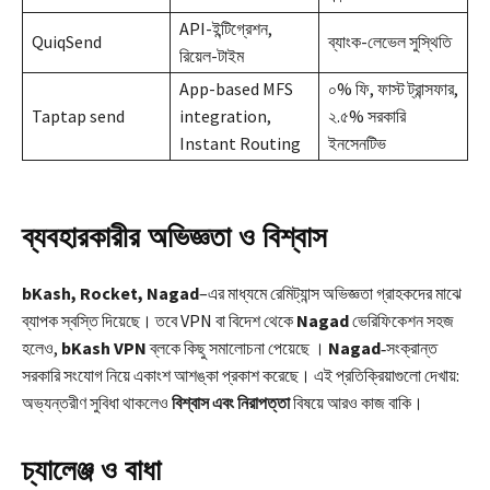
API-ইন্টিগ্রেশন,
QuiqSend
ব্যাংক-লেভেল সুস্থিতি
রিয়েল-টাইম
App-based MFS
০% ফি, ফাস্ট ট্রান্সফার,
Taptap send
integration,
২.৫% সরকারি
Instant Routing
ইনসেনটিভ
ব্যবহারকারীর অভিজ্ঞতা ও বিশ্বাস
bKash, Rocket, Nagad
–এর মাধ্যমে রেমিট্যান্স অভিজ্ঞতা গ্রাহকদের মাঝে
ব্যাপক স্বস্তি দিয়েছে। তবে VPN বা বিদেশ থেকে
Nagad
ভেরিফিকেশন সহজ
হলেও,
bKash VPN
ব্লকে কিছু সমালোচনা পেয়েছে ।
Nagad
‑সংক্রান্ত
সরকারি সংযোগ নিয়ে একাংশ আশঙ্কা প্রকাশ করেছে। এই প্রতিক্রিয়াগুলো দেখায়:
অভ্যন্তরীণ সুবিধা থাকলেও
বিশ্বাস এবং নিরাপত্তা
বিষয়ে আরও কাজ বাকি।
চ্যালেঞ্জ ও বাধা