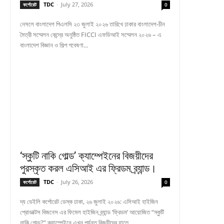
TDC
-
July 27, 2026
কর্পোরেট
0
নেসলে বাংলাদেশ পিএলসি ২৩ জুলাই ২০২৬ তারিখে ঢাকার বাংলাদেশ-চীন
মৈত্রী সম্মেলন কেন্দ্রে অনুষ্ঠিত FICCI এফডিআই সম্মেলন ২০২৬ – এ
বাংলাদেশ বিজ্ঞান ও শিল্প গবেষণা...
‘স্কুটি নাকি গোল্ড’ ক্যাম্পেইনের বিজয়ীদের
পুরস্কৃত করল এসিআই এর ফ্রিডম ব্র্যান্ড।
TDC
-
July 26, 2026
কর্পোরেট
0
দ্য ডেইলি কর্পোরেট ডেস্ক ঢাকা, ২৬ জুলাই ২০২৬: এসিআই হাইজিন
প্রোডাক্টস বিজনেস এর ফিমেল হাইজিন ব্র্যান্ড ‘ফ্রিডম’ আয়োজিত “স্কুটি
নাকি গোল্ড?” ক্যাম্পেইনে এখন পর্যন্ত বিজয়ীদের হাতে...