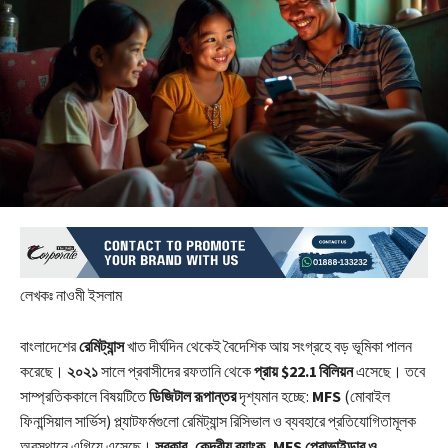
লেখকঃ নাওমী ইসলাম
বাংলাদেশের
রেমিট্যান্স
খাত দীর্ঘদিন থেকেই বৈদেশিক আয় সংগ্রহে বড় ভূমিকা পালন
করেছে।
২০২১
সালে প্রবাসীদের রফতানি থেকে
প্রায় $22.1 বিলিয়ন
এসেছে। তবে
সাম্প্রতিককালে বিষয়টিতে
ডিজিটাল রূপান্তর
দৃশ্যমান হচ্ছে:
MFS
(মোবাইল
ফিনান্সিয়াল সার্ভিস) প্ল্যাটফর্মগুলো রেমিট্যান্স রিসিভাল ও ব্যবহারে প্রতিযোগিতামূলক
অবস্থানে এগিয়ে এসেছে।
সরকার, কেন্দ্রীয় ব্যাংক, MFS প্রোভাইডার ও