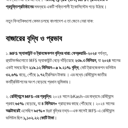
প্রযুক্তিপ্রতিষ্ঠানের
সমন্বয়ে একটি শক্তিশালী ইকোসিস্টেম গড়ে উঠছে।
নতুন ফিনটেকগুলো কেমন চলছে বাংলাদেশ এ তা জেনে নেয়া যাক:
বাজারের বৃদ্ধি ও প্রভাব
১.
MFS অ্যাকাউন্ট ও ট্রানজেকশন বৃদ্ধির ধারা: ফেব্রুয়ারি–২০২৫
পর্যন্ত,
প্ল্যাটফর্মগুলোতে MFS অ্যাকাউন্ট বেড়ে দাঁড়িয়েছে
২৩৯.৩ মিলিয়ন
, যা
২০২৪
সালের
একই সময়ে ছিল
২১৯.১২ মিলিয়ন—a ৯.২১% বৃদ্ধি
; মোট ট্রানজেকশন ভলিউম
৩২.৬%
বাড়ে, পৌঁছে
১.৭২
ট্রিলিয়ন টাকায় । এর মধ্যে রেমিট্যান্স জাতীয়
কনট্রিবিউশনের অংশ বেড়েছে প্রধান ভূমিকায়।
২.
রেমিট্যান্সে MFS-এর প্রবৃদ্ধি:
২০২৪ সালে bKash-এর মাধ্যমে রেমিট্যান্স
প্রবাহ
৬৫%
বেড়েছে, যা
৪ মিলিয়ন+
গ্রাহকের কাছে পৌঁছেছে। ২০২৪ সালের
অক্টোবরেই
এসেছিল
৯৫%+
YoY বৃদ্ধির তথ্য—এক মাসেই MFS-এ রেমিট্যান্স
ভলিউম ছিল
১,১০২.২২ কোটি টাকা
।