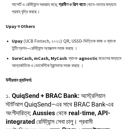
সাপোর্ট ও রেমিট্যান্স সরবরাহ করে;
গ্রামীণ ও শিল্প খাতে
বেতন-ভাতার মাধ্যমে
প্রবাহ বৃদ্ধি করছে।
Upay ও Others
Upay
(UCB Fintech, ২০২১): QR, USSD-ভিত্তিক কাজ ও ব্যাংক
ইন্টিগ্রেশন—রেমিট্যান্স অ্যাক্সেস সহজ করছে ।
SureCash, mCash, MyCash
: ব্যাংক-
agnostic
মডেলের মাধ্যমে
আন্তর্জাতিক ও ডোমেস্টিক ট্রান্সফার সহজ করছে ।
উদীয়মান প্ল্যাটফর্ম:
১.
QuiqSend + BRAC Bank:
অস্ট্রেলিয়ান
স্টার্টআপ QuiqSend–এর সাথে BRAC Bank-এর
অংশীদারিত্ব;
Aussies
থেকে
real-time, API-
integrated
রেমিট্যান্স সেবা চালু। প্রবাসী