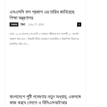
এসএসসি ফল প্রকাশ এর তারিখ জানিয়েছে
শিক্ষা মন্ত্রণালয়
TDC
-
July 27, 2026
অন্যান্য
0
ঢাকা: ২০২৬ সালের এসএসসি ও সমমান পরীক্ষার ফল আগামী ১০ আগস্ট
প্রকাশ করা হবে। বিষয়টি নিশ্চিত করেছেন মাধ্যমিক ও উচ্চশিক্ষা বিভাগের
(মাউশি) সচিব মো....
বাংলাদেশে পুষ্টি গবেষণায় নতুন অধ্যায়, একসঙ্গে
কাজ করবে নেসলে ও বিসিএসআইআর