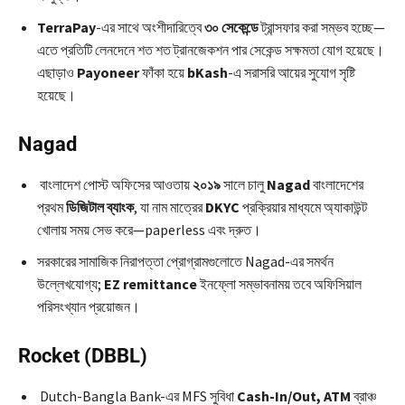
TerraPay
-এর সাথে অংশীদারিত্বে
৩০ সেকেন্ডে
ট্রান্সফার করা সম্ভব হচ্ছে—
এতে প্রতিটি লেনদেনে শত শত ট্রানজেকশন পার সেকেন্ড সক্ষমতা যোগ হয়েছে।
এছাড়াও
Payoneer
ফাঁকা হয়ে
bKash
-এ সরাসরি আয়ের সুযোগ সৃষ্টি
হয়েছে।
Nagad
বাংলাদেশ পোস্ট অফিসের আওতায়
২০১৯
সালে চালু
Nagad
বাংলাদেশের
প্রথম
ডিজিটাল ব্যাংক
, যা নাম মাত্রের
DKYC
প্রক্রিয়ার মাধ্যমে অ্যাকাউন্ট
খোলায় সময় সেভ করে—paperless এবং দ্রুত।
সরকারের সামাজিক নিরাপত্তা প্রোগ্রামগুলোতে Nagad-এর সমর্থন
উল্লেখযোগ্য;
EZ remittance
ইনফ্লো সম্ভাবনাময় তবে অফিসিয়াল
পরিসংখ্যান প্রয়োজন।
Rocket (DBBL)
Dutch-Bangla Bank-এর MFS সুবিধা
Cash-In/Out, ATM
ব্রাঞ্চ