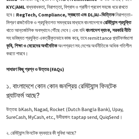
KYC/AML
বাধ্যবাধকতা, নিরাপত্তা, বিশ্বাস ও গ্রামীণ প্রবেশ সহজে ধরে রাখতে
হবে।
RegTech, Compliance, স্বচ্ছতা এবং DL/AI–ভিত্তিক
নিরাপত্তা–
মিশ্রণ রাজনৈতিক ও প্রযুক্তিগত সমন্বয়ের মাধ্যমে বাংলাদেশকে
রেমিট্যান্স প্রযুক্তি
খাতে আন্তর্জালিক অবস্থানে পৌঁছে দেবে। এবং যদি
বাংলাদেশ ব্যাংক, সরকারি নীতি
সহ ভবিষ্যত প্রযুক্তি একত্রীকৃতভাবে কাজ করে, তবে remittance প্ল্যাটফর্মগুলো
কৃষি, শিক্ষা ও মেয়েদের অর্থনৈতিক
অংশগ্রহণ সহ দেশের অর্থনীতিকে অধিক গতিশীল
করতে পারবে।
সাধারণ কিছু প্রশ্ন ও উত্তর (FAQs)
১. বাংলাদেশে কোন কোন জনপ্রিয় রেমিট্যান্স ফিনটেক
প্ল্যাটফর্ম আছে?
উত্তর: bKash, Nagad, Rocket (Dutch Bangla Bank), Upay,
SureCash, MyCash, etc., উদীয়মান: taptap send, QuiqSend।
২. রেমিট্যান্স ফিনটেক ব্যবহারে কী সুবিধা আছে?