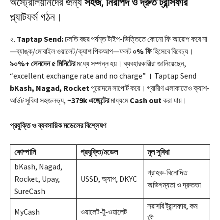
অস্ট্রেলিয়ানদের জন্য
সহজ, নিরাপদ ও দ্রুত ট্রান্সফার
প্ল্যাটফর্ম গঠন।
২.
Taptap Send:
চলতি বছর পর্যন্ত টাইপ-ভিত্তিতে কোনো ফি আরোপ করে না
—ব্যাঙ্ক/মোবাইল ওয়ালেট/ক্যাশ পিকআপ—ফলট
০% ফি
হিসেবে বিবেচ্য।
৯০%+ লেনদেন ৫ মিনিটের
মধ্যে সম্পন্ন হয়। ব্যবহারকারীরা জানিয়েছেন,
“excellent exchange rate and no charge” । Taptap Send
bKash, Nagad, Rocket
পুরোদমে সাপোর্ট করে। গ্রামীণ এলাকাতেও ক্যাশ-
আউট সুবিধা সহজলভ্য,
~379k এজেন্টের
মাধ্যমে
Cash out
করা যায়।
প্রযুক্তি ও ব্যবসায়িক মডেলের বিশ্লেষণ
কোম্পানি
প্রযুক্তি/মডেল
মূল সুবিধা
bKash, Nagad,
গ্রাহক-বিনোদিত
Rocket, Upay,
USSD, অ্যাপ, DKYC
অভিগম্যতা ও দ্রুততা
SureCash
সরাসরি ট্রান্সফার, কম
MyCash
ওয়ালেট-টু-ওয়ালেট
ফী