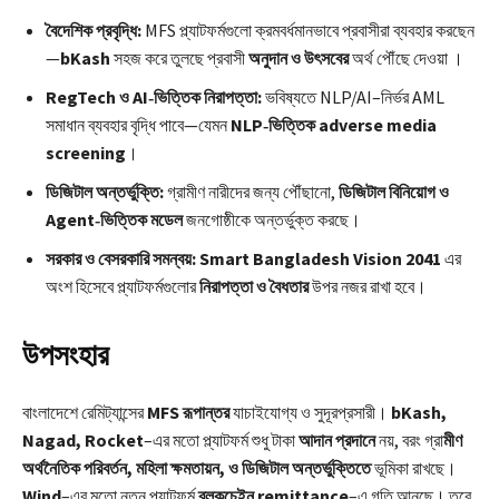
বৈদেশিক প্রবৃদ্ধি:
MFS প্ল্যাটফর্মগুলো ক্রমবর্ধমানভাবে প্রবাসীরা ব্যবহার করছেন
—
bKash
সহজ করে তুলছে প্রবাসী
অনুদান ও উৎসবের
অর্থ পৌঁছে দেওয়া ।
RegTech ও AI‑ভিত্তিক নিরাপত্তা:
ভবিষ্যতে NLP/AI–নির্ভর AML
সমাধান ব্যবহার বৃদ্ধি পাবে—যেমন
NLP‑ভিত্তিক adverse media
screening
।
ডিজিটাল অন্তর্ভুক্তি:
গ্রামীণ নারীদের জন্য পৌঁছানো,
ডিজিটাল বিনিয়োগ ও
Agent‑ভিত্তিক মডেল
জনগোষ্ঠীকে অন্তর্ভুক্ত করছে।
সরকার ও বেসরকারি সমন্বয়: Smart Bangladesh Vision 2041
এর
অংশ হিসেবে প্ল্যাটফর্মগুলোর
নিরাপত্তা ও বৈধতার
উপর নজর রাখা হবে।
উপসংহার
বাংলাদেশে রেমিট্যান্সের
MFS রূপান্তর
যাচাইযোগ্য ও সুদূরপ্রসারী।
bKash,
Nagad, Rocket
–এর মতো প্ল্যাটফর্ম শুধু টাকা
আদান প্রদানে
নয়, বরং গ্রা
মীণ
অর্থনৈতিক পরিবর্তন, মহিলা ক্ষমতায়ন, ও ডিজিটাল অন্তর্ভুক্তিতে
ভূমিকা রাখছে।
Wind
–এর মতো নতুন প্ল্যাটফর্ম
ব্লকচেইন remittance
–এ গতি আনছে। তবে