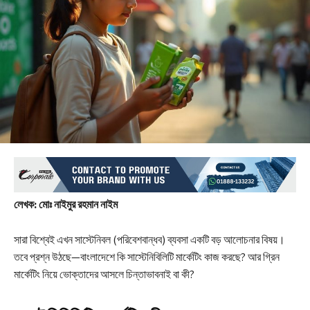
লেখক: মোঃ নাইমুর রহমান নাইম
সারা বিশ্বেই এখন সাস্টেনিবল (পরিবেশবান্ধব) ব্যবসা একটি বড় আলোচনার বিষয়।
তবে প্রশ্ন উঠছে—বাংলাদেশে কি সাস্টেনিবিলিটি মার্কেটিং কাজ করছে? আর গ্রিন
মার্কেটিং নিয়ে ভোক্তাদের আসলে চিন্তাভাবনাই বা কী?