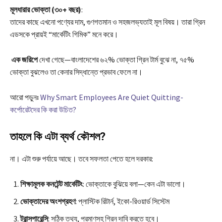
মূলধারার ভোক্তা (৩০+ বছর)
:
তাদের কাছে এখনো পণ্যের দাম, গুণগতমান ও সহজলভ্যতাই মূল বিষয়। তারা গ্রিন
এডসকে প্রায়ই “মার্কেটিং গিমিক” মনে করে।
এক জরিপে
দেখা গেছে—বাংলাদেশের ৬২% ভোক্তা গ্রিন টার্ম বুঝে না, ৭৫%
ভোক্তা বুঝলেও তা কেনার সিদ্ধান্তে প্রভাব ফেলে না।
আরো পড়ুনঃ
Why Smart Employees Are Quiet Quitting-
কর্পোরেটদের কি করা উচিত?
তাহলে কি এটা ব্যর্থ কৌশল?
না। এটা শুরু পর্যায়ে আছে। তবে সফলতা পেতে হলে দরকার:
শিক্ষামূলক কনটেন্ট মার্কেটিং
: ভোক্তাকে বুঝিয়ে বলা—কেন এটা ভালো।
ভোক্তাদের অংশগ্রহণ
: প্লাস্টিক রিটার্ন, ইকো-রিওয়ার্ড সিস্টেম
ট্রান্সপারেন্সি
: সঠিক তথ্য, প্রমাণসহ গ্রিন দাবি করতে হবে।