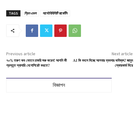
TAGS
গ্রিন এডস
সাস্টেনিবিলিটি মার্কেটিং
Previous article
Next article
৭০% তরুণ কম বেতনে চাকরি শুরু করেন! আপনি কী
AI কি বদলে দিচ্ছে আপনার ব্যবসার ভবিষ্যৎ? জানুন
প্রস্তুত স্যালারি নেগোশিয়েট করতে?
স্কোরকার্ড দিয়ে
বিজ্ঞাপন