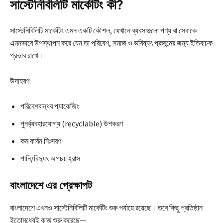
সাস্টেনিবিলিটি মার্কেটিং কী?
সাস্টেনিবিলিটি মার্কেটিং এমন একটি কৌশল, যেখানে ব্যবসাগুলো পণ্য বা সেবাকে
এমনভাবে উপস্থাপন করে যেন তা পরিবেশ, সমাজ ও ভবিষ্যৎ প্রজন্মের জন্য ইতিবাচক
প্রভাব রাখে।
উদাহরণ:
পরিবেশবান্ধব প্যাকেজিং
পুনর্ব্যবহারযোগ্য (recyclable) উপকরণ
কম কার্বন নিঃসরণ
পানি/বিদ্যুৎ অপচয় হ্রাস
বাংলাদেশে এর প্রেক্ষাপট
বাংলাদেশে এখনও সাস্টেনিবিলিটি মার্কেটিং শুরু পর্যায়ে রয়েছে। তবে কিছু প্রতিষ্ঠান
ইতোমধ্যেই কাজ শুরু করেছে—