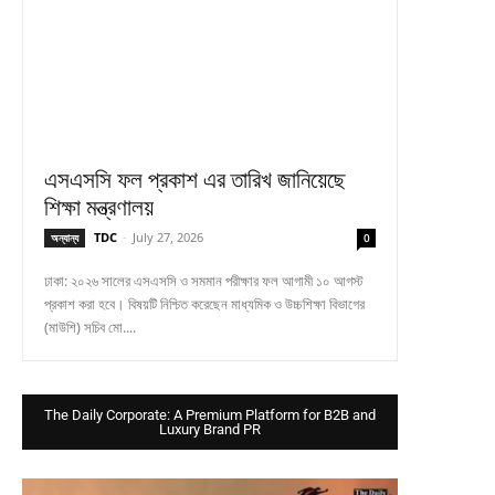
এসএসসি ফল প্রকাশ এর তারিখ জানিয়েছে
শিক্ষা মন্ত্রণালয়
TDC
-
July 27, 2026
অন্যান্য
0
ঢাকা: ২০২৬ সালের এসএসসি ও সমমান পরীক্ষার ফল আগামী ১০ আগস্ট
প্রকাশ করা হবে। বিষয়টি নিশ্চিত করেছেন মাধ্যমিক ও উচ্চশিক্ষা বিভাগের
(মাউশি) সচিব মো....
The Daily Corporate: A Premium Platform for B2B and
Luxury Brand PR