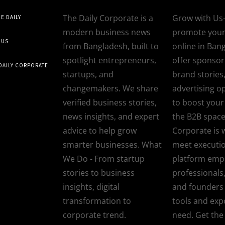
The Daily Corporate is a
Grow with Us-
E DAILY
modern business news
promote your
 US
from Bangladesh, built to
online in Ban
spotlight entrepreneurs,
offer sponsore
 DAILY CORPORATE
startups, and
brand stories
changemakers. We share
advertising o
verified business stories,
to boost your v
news insights, and expert
the B2B space
advice to help grow
Corporate is 
smarter businesses. What
meet executi
We Do - From startup
platform em
stories to business
professionals
insights, digital
and founders 
transformation to
tools and exp
corporate trend.
need. Get the