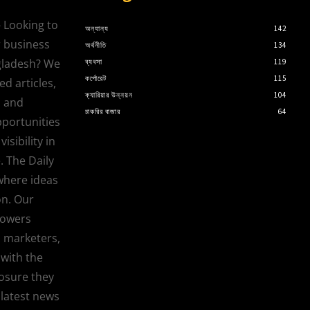
 Looking to
অন্যান্য
142
 business
অর্থনীতি
134
gladesh? We
ব্যবসা
119
কর্পোরেট
115
d articles,
ক্যারিয়ার উন্নয়ন
104
, and
চাকরির বাজার
64
pportunities
isibility in
. The Daily
where ideas
on. Our
powers
, marketers,
with the
osure they
 latest news