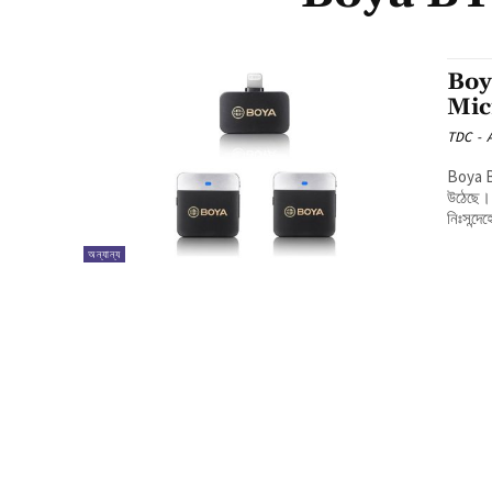
Boy
Micr
TDC
-
Boya BY
উঠেছে। 
নিঃসন্দেহে
অন্যান্য