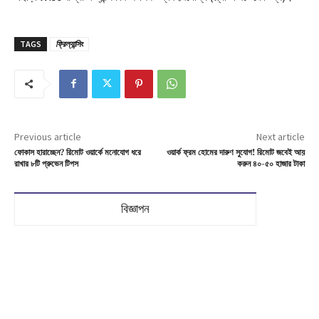
TAGS
ফ্রিল্যান্সিং
Previous article
Next article
ফোকাস হারাচ্ছেন? রিমোট ওয়ার্কে মনোযোগ ধরে
ওয়ার্ক ফ্রম হোমের দারুণ সুযোগ! রিমোট জবেই আয়
রাখার ৮টি প্রুভেন টিপস
করুন ৪০-৫০ হাজার টাকা
বিজ্ঞাপন