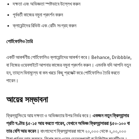
দক্ষতা এবং অভিজ্ঞতা স্পষ্টভাবে উল্লেখ করুন
পূর্ববর্তী কাজের নমুনা প্রদর্শন করুন
ক্লায়েন্টদের রিভিউ এবং রেটিং সংগ্রহ করুন
পোর্টফোলিও তৈরি
একটি আকর্ষণীয় পোর্টফোলিও ক্লায়েন্টদের আকর্ষণ করে। Behance, Dribbble,
বা নিজের ওয়েবসাইটে আপনার কাজের নমুনা প্রদর্শন করুন। এমনকি যদি আপনি নতুন
হন, তাহলে বিনামূল্যে বা কম খরচে কিছু প্রজেক্ট করে পোর্টফোলিও তৈরি করতে
পারেন।
আয়ের সম্ভাবনা
ফ্রিল্যান্সিংয়ে আয় দক্ষতা ও অভিজ্ঞতার উপর নির্ভর করে।
একজন নতুন ফ্রিল্যান্সার
প্রতি ঘণ্টায় $৫-১৫ আয় করতে পারেন, যেখানে অভিজ্ঞ ফ্রিল্যান্সাররা $৫০-১০০ বা
তার বেশি আয় করেন।
বাংলাদেশে ফ্রিল্যান্সাররা মাসে ২০,০০০ থেকে ২,০০,০০০
টাকা পর্যন্ত আয় করছেন, বিশেষ করে ওয়েব ডেভেলপমেন্ট বা ডিজিটাল মার্কেটিংয়ে।