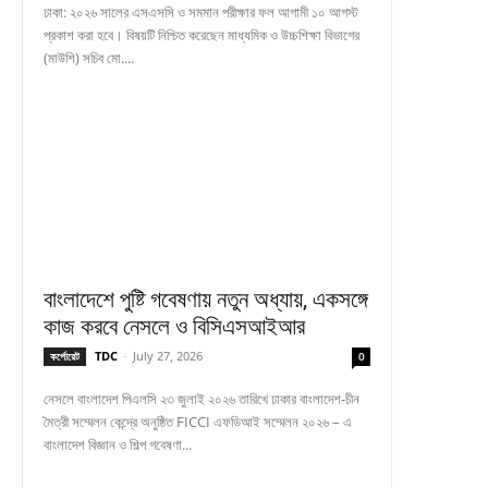
ঢাকা: ২০২৬ সালের এসএসসি ও সমমান পরীক্ষার ফল আগামী ১০ আগস্ট
প্রকাশ করা হবে। বিষয়টি নিশ্চিত করেছেন মাধ্যমিক ও উচ্চশিক্ষা বিভাগের
(মাউশি) সচিব মো....
বাংলাদেশে পুষ্টি গবেষণায় নতুন অধ্যায়, একসঙ্গে
কাজ করবে নেসলে ও বিসিএসআইআর
TDC
-
July 27, 2026
কর্পোরেট
0
নেসলে বাংলাদেশ পিএলসি ২৩ জুলাই ২০২৬ তারিখে ঢাকার বাংলাদেশ-চীন
মৈত্রী সম্মেলন কেন্দ্রে অনুষ্ঠিত FICCI এফডিআই সম্মেলন ২০২৬ – এ
বাংলাদেশ বিজ্ঞান ও শিল্প গবেষণা...