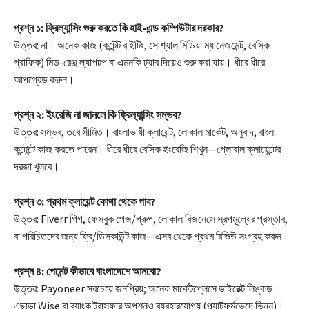
প্রশ্ন ১: ফ্রিল্যান্সিং শুরু করতে কি হাই-এন্ড কম্পিউটার দরকার?
উত্তর: না। অনেক কাজ (কন্টেন্ট রাইটিং, সোশ্যাল মিডিয়া ম্যানেজমেন্ট, বেসিক
গ্রাফিক) মিড-রেঞ্জ ল্যাপটপ বা এমনকি ট্যাব দিয়েও শুরু করা যায়। ধীরে ধীরে
আপগ্রেড করুন।
প্রশ্ন ২: ইংরেজি না জানলে কি ফ্রিল্যান্সিং সম্ভব?
উত্তর: সম্ভব, তবে সীমিত। বাংলাভাষী ক্লায়েন্ট, লোকাল মার্কেট, অনুবাদ, বাংলা
কন্টেন্টে কাজ করতে পারেন। ধীরে ধীরে বেসিক ইংরেজি শিখুন—গ্লোবাল ক্লায়েন্টের
দরজা খুলবে।
প্রশ্ন ৩: প্রথম ক্লায়েন্ট কোথা থেকে পাব?
উত্তর: Fiverr গিগ, ফেসবুক পেজ/গ্রুপ, লোকাল বিজনেসে স্বল্পমূল্যের প্রস্তাব,
বা পরিচিতদের জন্য ফ্রি/ডিসকাউন্ট কাজ—এসব থেকে প্রথম রিভিউ সংগ্রহ করুন।
প্রশ্ন ৪: পেমেন্ট কীভাবে বাংলাদেশে আনবো?
উত্তর: Payoneer সবচেয়ে জনপ্রিয়; অনেক মার্কেটপ্লেসে ডাইরেক্ট লিঙ্কড।
এছাড়া Wise বা ব্যাংক ট্রান্সফার অপশনও ব্যবহারযোগ্য (প্ল্যাটফর্মভেদে ভিন্ন)।