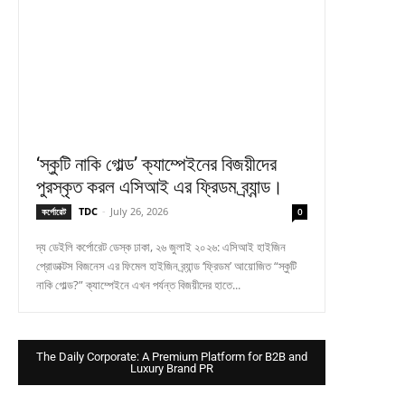
‘স্কুটি নাকি গোল্ড’ ক্যাম্পেইনের বিজয়ীদের
পুরস্কৃত করল এসিআই এর ফ্রিডম ব্র্যান্ড।
TDC
-
July 26, 2026
কর্পোরেট
0
দ্য ডেইলি কর্পোরেট ডেস্ক ঢাকা, ২৬ জুলাই ২০২৬: এসিআই হাইজিন
প্রোডাক্টস বিজনেস এর ফিমেল হাইজিন ব্র্যান্ড ‘ফ্রিডম’ আয়োজিত “স্কুটি
নাকি গোল্ড?” ক্যাম্পেইনে এখন পর্যন্ত বিজয়ীদের হাতে...
The Daily Corporate: A Premium Platform for B2B and
Luxury Brand PR