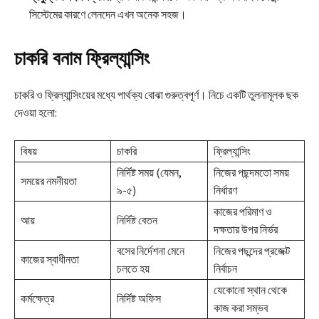
সিস্টেমের কারণে লেনদেন এখন অনেক সহজ।
চাকরি বনাম ফ্রিল্যান্সিং
চাকরি ও ফ্রিল্যান্সিংয়ের মধ্যে পার্থক্য বোঝা গুরুত্বপূর্ণ। নিচে একটি তুলনামূলক ছক
দেওয়া হলো:
বিষয়
চাকরি
ফ্রিল্যান্সিং
নির্দিষ্ট সময় (যেমন,
নিজের পছন্দমতো সময়
সময়ের নমনীয়তা
৯-৫)
নির্ধারণ
কাজের পরিমাণ ও
আয়
নির্দিষ্ট বেতন
দক্ষতার উপর নির্ভর
বসের নির্দেশনা মেনে
নিজের পছন্দের প্রজেক্ট
কাজের স্বাধীনতা
চলতে হয়
নির্বাচন
যেকোনো স্থান থেকে
কর্মক্ষেত্র
নির্দিষ্ট অফিস
কাজ করা সম্ভব