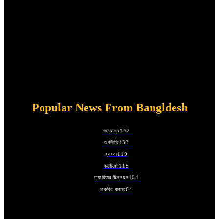
help grow smarter businesses. What We Do - From startup stories to
business insights, digital transformation to corporate trend.
Grow with Us- Looking to promote your business online in
Bangladesh? We offer sponsored articles, brand stories, and
advertising opportunities to boost your visibility in the B2B space.
The Daily Corporate is where ideas meet execution. Our platform
empowers professionals, marketers, and founders with the tools and
exposure they need. Get the latest news from Bangladesh—
corporate updates, business trends, economic insights, and startup
stories. Stay ahead with The Daily Corporate.
Popular News From Bangldesh
অন্যান্য
142
অর্থনীতি
133
ব্যবসা
119
কর্পোরেট
115
ক্যারিয়ার উন্নয়ন
104
চাকরির বাজার
64