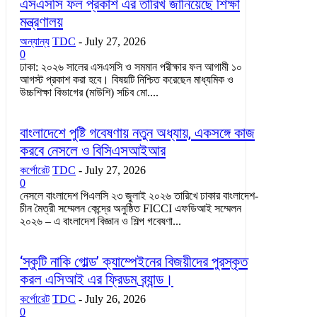
এসএসসি ফল প্রকাশ এর তারিখ জানিয়েছে শিক্ষা
মন্ত্রণালয়
অন্যান্য
TDC
-
July 27, 2026
0
ঢাকা: ২০২৬ সালের এসএসসি ও সমমান পরীক্ষার ফল আগামী ১০
আগস্ট প্রকাশ করা হবে। বিষয়টি নিশ্চিত করেছেন মাধ্যমিক ও
উচ্চশিক্ষা বিভাগের (মাউশি) সচিব মো....
বাংলাদেশে পুষ্টি গবেষণায় নতুন অধ্যায়, একসঙ্গে কাজ
করবে নেসলে ও বিসিএসআইআর
কর্পোরেট
TDC
-
July 27, 2026
0
নেসলে বাংলাদেশ পিএলসি ২৩ জুলাই ২০২৬ তারিখে ঢাকার বাংলাদেশ-
চীন মৈত্রী সম্মেলন কেন্দ্রে অনুষ্ঠিত FICCI এফডিআই সম্মেলন
২০২৬ – এ বাংলাদেশ বিজ্ঞান ও শিল্প গবেষণা...
‘স্কুটি নাকি গোল্ড’ ক্যাম্পেইনের বিজয়ীদের পুরস্কৃত
করল এসিআই এর ফ্রিডম ব্র্যান্ড।
কর্পোরেট
TDC
-
July 26, 2026
0