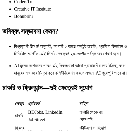
CodersTrust
Creative IT Institute
Bohubrihi
ভবিষ্যৎ সম্ভাবনা কেমন?
বিশ্বব্যাপী রিপোর্ট অনুযায়ী, আগামী ৫ বছরে কনটেন্ট রাইটিং, গ্রাফিক ডিজাইন ও
ডিজিটাল মার্কেটিং–এই তিনটি ক্ষেত্রেই ২০–৩৫% পর্যন্ত জব গ্রোথ হবে।
AI টুলের আগমনের পরেও এই স্কিলগুলো আরো প্রয়োজনীয় হয়ে উঠছে, কারণ
মানুষের মত করে চিন্তা করে কমিউনিকেশন করতে এখনো AI পুরোপুরি পারে না।
চাকরি ও ফ্রিল্যান্স—দুই ক্ষেত্রেই সুযোগ
ক্ষেত্র
প্ল্যাটফর্ম
চাহিদা
BDJobs, LinkedIn,
মাঝারি থেকে বড়
চাকরি
JobStreet
কোম্পানি
ফ্রিল্যা
স্টার্টআপ ও বিদেশি