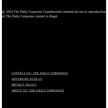
@ 2024 The Daily Corporate Unauthorized commercial use or reproduction
of The Daily Corporate content is illegal
The Daily Corporate – Business
News from Bangladesh, Daily
Insights & Trends
CONTACT US | THE DAILY CORPORATE
ADVERTISE WITH US
PRIVACY POLICY
ABOUT US | THE DAILY CORPORATE
The Daily Corporate is a modern business news from Bangladesh,
built to spotlight entrepreneurs, startups, and changemakers. We
share verified business stories, news insights, and expert advice to