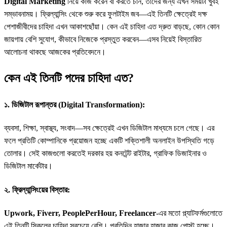
Digital Marketing
নিয়ে কাজ করেন বা করতে চান, তাদের জন্য এখন সময়টা খুবই
সম্ভাবনাময়। ফ্রিল্যান্সিং থেকে শুরু করে ফুলটাইম জব—এই তিনটি ক্ষেত্রেই দক্ষ
পেশাজীবীদের চাহিদা এখন আকাশছোঁয়া। কেন এই চাহিদা এত দ্রুত বাড়ছে, কোন কোন
জায়গায় বেশি সুযোগ, কীভাবে নিজেকে প্রস্তুত করবেন—এসব নিয়েই বিস্তারিত
আলোচনা থাকছে আজকের প্রতিবেদনে।
কেন এই তিনটি পদের চাহিদা এত?
১. ডিজিটাল রূপান্তর (Digital Transformation):
ব্যবসা, শিক্ষা, স্বাস্থ্য, সংবাদ—সব ক্ষেত্রেই এখন ডিজিটাল মাধ্যমে চলে গেছে। এর
ফলে প্রতিটি কোম্পানিকে প্রয়োজন হচ্ছে একটি শক্তিশালী অনলাইন উপস্থিতি গড়ে
তোলার। সেই কাজগুলো করতেই দরকার হয় কনটেন্ট রাইটার, গ্রাফিক ডিজাইনার ও
ডিজিটাল মার্কেটার।
২. ফ্রিল্যান্সিংয়ের বিস্তার:
Upwork, Fiverr, PeoplePerHour, Freelancer
-এর মতো প্ল্যাটফর্মগুলোতে
এই তিনটি স্কিলের চাহিদা সবচেয়ে বেশি। প্রতিদিন হাজার হাজার কাজ পোস্ট হচ্ছে।