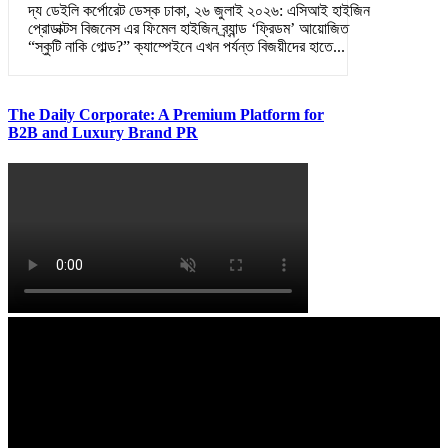
দ্য ডেইলি কর্পোরেট ডেস্ক ঢাকা, ২৬ জুলাই ২০২৬: এসিআই হাইজিন
প্রোডাক্টস বিজনেস এর ফিমেল হাইজিন ব্র্যান্ড ‘ফ্রিডম’ আয়োজিত
“স্কুটি নাকি গোল্ড?” ক্যাম্পেইনে এখন পর্যন্ত বিজয়ীদের হাতে...
The Daily Corporate: A Premium Platform for
B2B and Luxury Brand PR