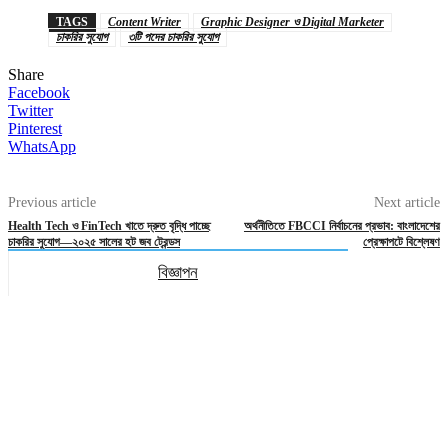
TAGS
Content Writer
Graphic Designer ও Digital Marketer
চাকরির সুযোগ
৩টি পদের চাকরির সুযোগ
Share
Facebook
Twitter
Pinterest
WhatsApp
Previous article
Next article
Health Tech ও FinTech খাতে দ্রুত বৃদ্ধি পাচ্ছে
অর্থনীতিতে FBCCI নির্বাচনের প্রভাব: বাংলাদেশের
চাকরির সুযোগ—২০২৫ সালের হট জব ট্রেন্ডস
প্রেক্ষাপটে বিশ্লেষণ
বিজ্ঞাপন