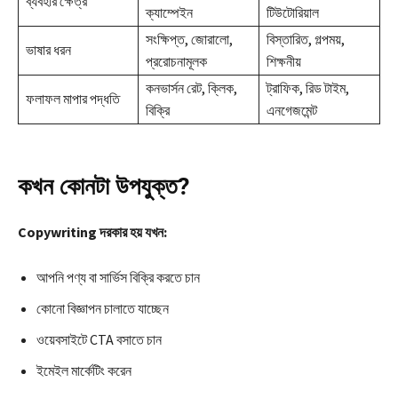
ব্যবহার ক্ষেত্র
ক্যাম্পেইন
টিউটোরিয়াল
সংক্ষিপ্ত, জোরালো,
বিস্তারিত, গল্পময়,
ভাষার ধরন
প্ররোচনামূলক
শিক্ষনীয়
কনভার্সন রেট, ক্লিক,
ট্রাফিক, রিড টাইম,
ফলাফল মাপার পদ্ধতি
বিক্রি
এনগেজমেন্ট
কখন কোনটা উপযুক্ত?
Copywriting দরকার হয় যখন:
আপনি পণ্য বা সার্ভিস বিক্রি করতে চান
কোনো বিজ্ঞাপন চালাতে যাচ্ছেন
ওয়েবসাইটে CTA বসাতে চান
ইমেইল মার্কেটিং করেন