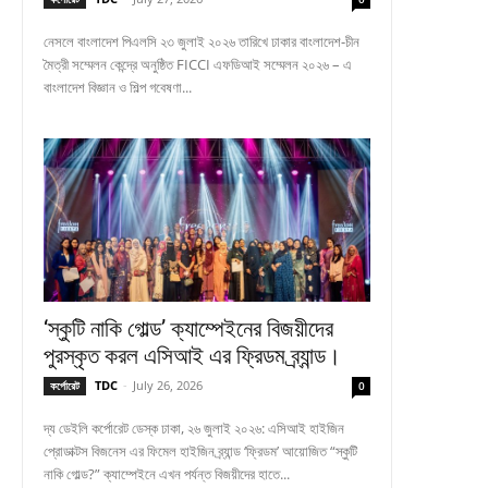
নেসলে বাংলাদেশ পিএলসি ২৩ জুলাই ২০২৬ তারিখে ঢাকার বাংলাদেশ-চীন
মৈত্রী সম্মেলন কেন্দ্রে অনুষ্ঠিত FICCI এফডিআই সম্মেলন ২০২৬ – এ
বাংলাদেশ বিজ্ঞান ও শিল্প গবেষণা...
‘স্কুটি নাকি গোল্ড’ ক্যাম্পেইনের বিজয়ীদের
পুরস্কৃত করল এসিআই এর ফ্রিডম ব্র্যান্ড।
TDC
-
July 26, 2026
কর্পোরেট
0
দ্য ডেইলি কর্পোরেট ডেস্ক ঢাকা, ২৬ জুলাই ২০২৬: এসিআই হাইজিন
প্রোডাক্টস বিজনেস এর ফিমেল হাইজিন ব্র্যান্ড ‘ফ্রিডম’ আয়োজিত “স্কুটি
নাকি গোল্ড?” ক্যাম্পেইনে এখন পর্যন্ত বিজয়ীদের হাতে...