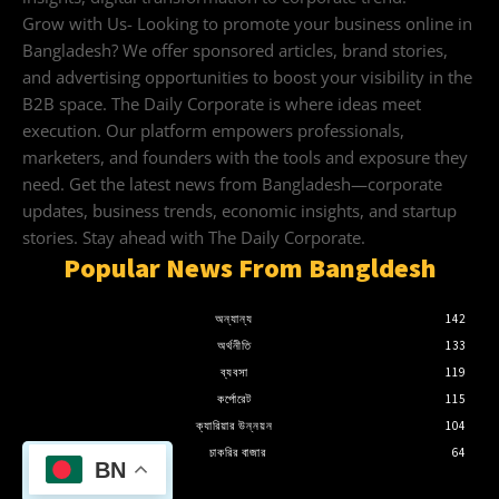
Grow with Us- Looking to promote your business online in
Bangladesh? We offer sponsored articles, brand stories,
and advertising opportunities to boost your visibility in the
B2B space. The Daily Corporate is where ideas meet
execution. Our platform empowers professionals,
marketers, and founders with the tools and exposure they
need. Get the latest news from Bangladesh—corporate
updates, business trends, economic insights, and startup
stories. Stay ahead with The Daily Corporate.
Popular News From Bangldesh
অন্যান্য
142
অর্থনীতি
133
ব্যবসা
119
কর্পোরেট
115
ক্যারিয়ার উন্নয়ন
104
চাকরির বাজার
64
BN