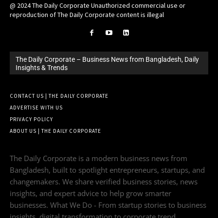
@ 2024 The Daily Corporate Unauthorized commercial use or
reproduction of The Daily Corporate content is illegal
The Daily Corporate – Business News from Bangladesh, Daily
Insights & Trends
CONTACT US | THE DAILY CORPORATE
ADVERTISE WITH US
PRIVACY POLICY
ABOUT US | THE DAILY CORPORATE
The Daily Corporate is a modern business news from
Bangladesh, built to spotlight entrepreneurs, startups, and
changemakers. We share verified business stories, news
insights, and expert advice to help grow smarter
businesses. What We Do - From startup stories to business
insights, digital transformation to corporate trend.