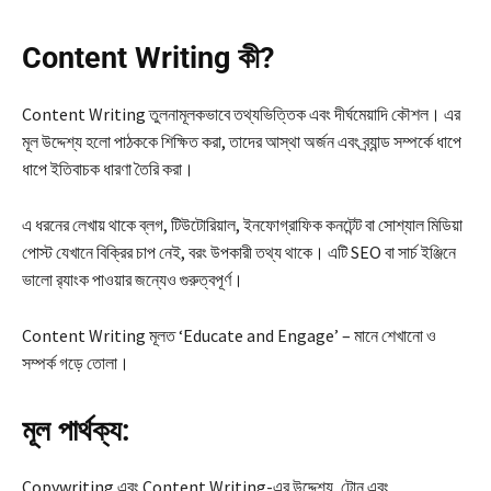
Content Writing কী?
Content Writing তুলনামূলকভাবে তথ্যভিত্তিক এবং দীর্ঘমেয়াদি কৌশল। এর
মূল উদ্দেশ্য হলো পাঠককে শিক্ষিত করা, তাদের আস্থা অর্জন এবং ব্র্যান্ড সম্পর্কে ধাপে
ধাপে ইতিবাচক ধারণা তৈরি করা।
এ ধরনের লেখায় থাকে ব্লগ, টিউটোরিয়াল, ইনফোগ্রাফিক কনটেন্ট বা সোশ্যাল মিডিয়া
পোস্ট যেখানে বিক্রির চাপ নেই, বরং উপকারী তথ্য থাকে। এটি SEO বা সার্চ ইঞ্জিনে
ভালো র‍্যাংক পাওয়ার জন্যেও গুরুত্বপূর্ণ।
Content Writing মূলত ‘Educate and Engage’ – মানে শেখানো ও
সম্পর্ক গড়ে তোলা।
মূল পার্থক্য:
Copywriting এবং Content Writing-এর উদ্দেশ্য, টোন এবং