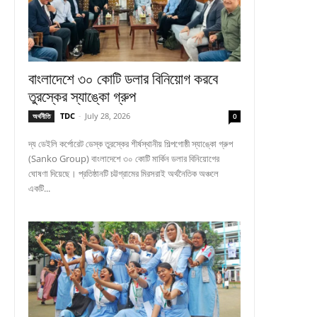
বাংলাদেশে ৩০ কোটি ডলার বিনিয়োগ করবে
তুরস্কের স্যাঙ্কো গ্রুপ
TDC
-
July 28, 2026
অর্থনীতি
0
দ্য ডেইলি কর্পোরেট ডেস্ক তুরস্কের শীর্ষস্থানীয় শিল্পগোষ্ঠী স্যাঙ্কো গ্রুপ
(Sanko Group) বাংলাদেশে ৩০ কোটি মার্কিন ডলার বিনিয়োগের
ঘোষণা দিয়েছে। প্রতিষ্ঠানটি চট্টগ্রামের মিরসরাই অর্থনৈতিক অঞ্চলে
একটি...