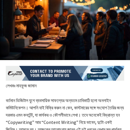
লেখকঃ মাহফুজ জামান
বর্তমান ডিজিটাল যুগে ব্যবসায়িক সাফল্যের অন্যতম চাবিকাঠি হলো অনলাইন
কমিউনিকেশন। আপনি যাই বিক্রি করুন না কেন, কাস্টমারের সঙ্গে সংযোগ তৈরির জন্য
দরকার এমন কনটেন্ট, যা কার্যকর ও কৌশলীভাবে লেখা। তবে অনেকেই বিভ্রান্ত হন
“Copywriting” আর “Content Writing” নিয়ে ভাবেন, দুটো একই
জিনিস। আসলে নয়। আজকের আলোচনায় জানব এই দুই ধরনের লেখার মূল পার্থক্য,