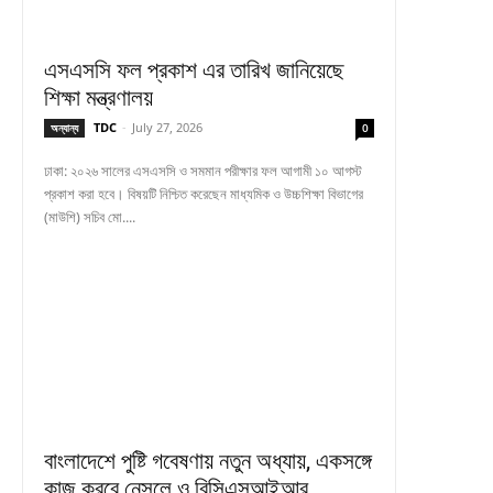
এসএসসি ফল প্রকাশ এর তারিখ জানিয়েছে
শিক্ষা মন্ত্রণালয়
TDC
-
July 27, 2026
অন্যান্য
0
ঢাকা: ২০২৬ সালের এসএসসি ও সমমান পরীক্ষার ফল আগামী ১০ আগস্ট
প্রকাশ করা হবে। বিষয়টি নিশ্চিত করেছেন মাধ্যমিক ও উচ্চশিক্ষা বিভাগের
(মাউশি) সচিব মো....
বাংলাদেশে পুষ্টি গবেষণায় নতুন অধ্যায়, একসঙ্গে
কাজ করবে নেসলে ও বিসিএসআইআর