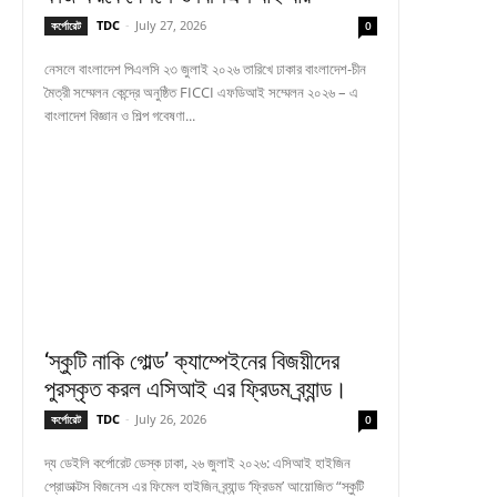
TDC
-
July 27, 2026
কর্পোরেট
0
নেসলে বাংলাদেশ পিএলসি ২৩ জুলাই ২০২৬ তারিখে ঢাকার বাংলাদেশ-চীন
মৈত্রী সম্মেলন কেন্দ্রে অনুষ্ঠিত FICCI এফডিআই সম্মেলন ২০২৬ – এ
বাংলাদেশ বিজ্ঞান ও শিল্প গবেষণা...
‘স্কুটি নাকি গোল্ড’ ক্যাম্পেইনের বিজয়ীদের
পুরস্কৃত করল এসিআই এর ফ্রিডম ব্র্যান্ড।
TDC
-
July 26, 2026
কর্পোরেট
0
দ্য ডেইলি কর্পোরেট ডেস্ক ঢাকা, ২৬ জুলাই ২০২৬: এসিআই হাইজিন
প্রোডাক্টস বিজনেস এর ফিমেল হাইজিন ব্র্যান্ড ‘ফ্রিডম’ আয়োজিত “স্কুটি