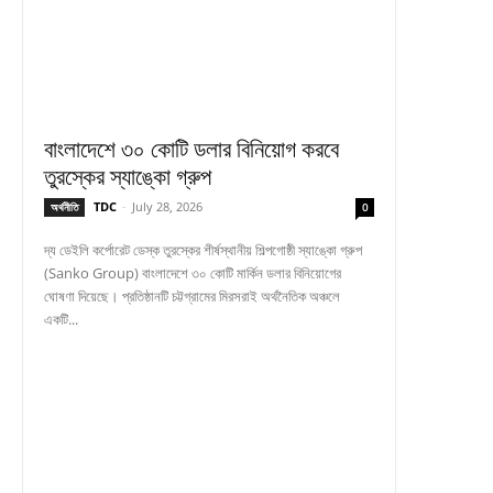
বাংলাদেশে ৩০ কোটি ডলার বিনিয়োগ করবে
তুরস্কের স্যাঙ্কো গ্রুপ
TDC
-
July 28, 2026
অর্থনীতি
0
দ্য ডেইলি কর্পোরেট ডেস্ক তুরস্কের শীর্ষস্থানীয় শিল্পগোষ্ঠী স্যাঙ্কো গ্রুপ
(Sanko Group) বাংলাদেশে ৩০ কোটি মার্কিন ডলার বিনিয়োগের
ঘোষণা দিয়েছে। প্রতিষ্ঠানটি চট্টগ্রামের মিরসরাই অর্থনৈতিক অঞ্চলে
একটি...