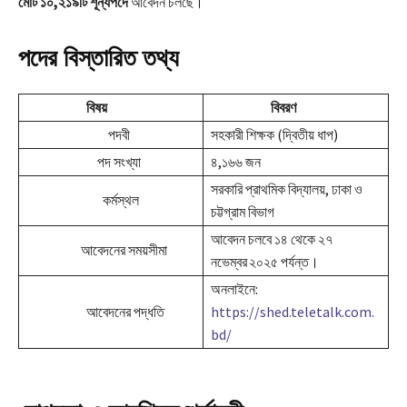
মোট
১০,২১৯টি
শূন্যপদে
আবেদন চলছে।
পদের বিস্তারিত তথ্য
বিষয়
বিবরণ
পদবী
সহকারী শিক্ষক (দ্বিতীয় ধাপ)
পদ সংখ্যা
৪,১৬৬ জন
সরকারি প্রাথমিক বিদ্যালয়, ঢাকা ও
কর্মস্থল
চট্টগ্রাম বিভাগ
আবেদন চলবে ১৪ থেকে ২৭
আবেদনের সময়সীমা
নভেম্বর ২০২৫ পর্যন্ত।
অনলাইনে:
আবেদনের পদ্ধতি
https://shed.teletalk.com.
bd/