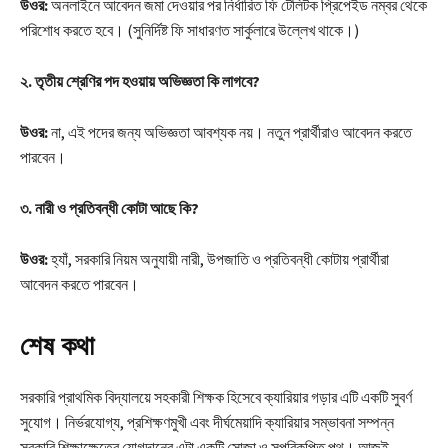
উওর:
অনলাইনে আবেদন জমা দেওয়ার পর নির্ধারিত ফি টেলিটক প্রিপেইড নম্বর থেকে
পরিশোধ করতে হবে। (সুনির্দিষ্ট ফি সাধারণত সার্কুলারে উল্লেখ থাকে।)
২. তৃতীয় শ্রেণির পদ হওয়ায় অভিজ্ঞতা কি লাগবে?
উওর:
না, এই পদের জন্য অভিজ্ঞতা আবশ্যক নয়। নতুন প্রার্থীরাও আবেদন করতে
পারবেন।
৩. নারী ও প্রতিবন্ধী কোটা আছে কি?
উওর:
হ্যাঁ, সরকারি নিয়ম অনুযায়ী নারী, উপজাতি ও প্রতিবন্ধী কোটায় প্রার্থীরা
আবেদন করতে পারবেন।
শেষ কথা
সরকারি প্রাথমিক বিদ্যালয়ে সহকারী শিক্ষক হিসেবে ক্যারিয়ার গড়ার এটি একটি সুবর্ণ
সুযোগ। নির্ভরযোগ্য, প্রশিক্ষণমুখী এবং দীর্ঘমেয়াদি ক্যারিয়ার সম্ভাবনা সম্পন্ন
সরকারি শিক্ষাক্ষেত্রে যোগদানের এটা একটি সোজা ও সুপরিকল্পিত পথ। আজই