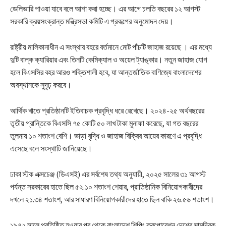
ডেলিভারি পাওয়া যাবে বলে আশা করা হচ্ছে। এর আগে চলতি বছরের ১২ আগস্ট
সরকারি ক্রয়সংক্রান্ত মন্ত্রিসভা কমিটি এ প্রকল্পের অনুমোদন দেয়।
রাষ্ট্রীয় মালিকানাধীন এ সংস্থার বহরে বর্তমানে মোট পাঁচটি জাহাজ রয়েছে । এর মধ্যে
দুটি বাল্ক ক্যারিয়ার এবং তিনটি কেমিক্যাল ও অয়েল ট্যাঙ্কার। নতুন জাহাজ যোগ
হলে বিএসসির বহর আরও শক্তিশালী হবে, যা আন্তর্জাতিক বাণিজ্যে বাংলাদেশের
অবস্থানকে সুদৃঢ় করবে।
আর্থিক খাতে প্রতিষ্ঠানটি ইতিবাচক প্রবৃদ্ধি ধরে রেখেছে। ২০২৪-২৫ অর্থবছরের
তৃতীয় প্রান্তিকে বিএসসি ৭৫ কোটি ৫০ লাখ টাকা মুনাফা করেছে, যা গত বছরের
তুলনায় ১০ শতাংশ বেশি। ভাড়া বৃদ্ধি ও জাহাজ বিক্রির আয়ের কারণে এ প্রবৃদ্ধি
এসেছে বলে সংস্থাটি জানিয়েছে।
ঢাকা স্টক এক্সচেঞ্জ (ডিএসই) এর সর্বশেষ তথ্য অনুযায়ী, ২০২৫ সালের ৩১ আগস্ট
পর্যন্ত সরকারের হাতে ছিল ৫২.১০ শতাংশ শেয়ার, প্রাতিষ্ঠানিক বিনিয়োগকারীদের
দখলে ২১.৩৪ শতাংশ, আর সাধারণ বিনিয়োগকারীদের হাতে ছিল বাকি ২৬.৫৬ শতাংশ।
১৯৭২ সালে প্রতিষ্ঠিত হওয়ার পর থেকে বাংলাদেশ শিপিং করপোরেশন দেশের সামুদ্রিক