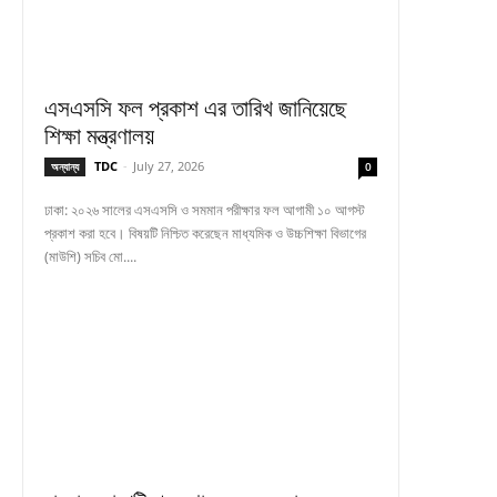
এসএসসি ফল প্রকাশ এর তারিখ জানিয়েছে
শিক্ষা মন্ত্রণালয়
TDC
-
July 27, 2026
অন্যান্য
0
ঢাকা: ২০২৬ সালের এসএসসি ও সমমান পরীক্ষার ফল আগামী ১০ আগস্ট
প্রকাশ করা হবে। বিষয়টি নিশ্চিত করেছেন মাধ্যমিক ও উচ্চশিক্ষা বিভাগের
(মাউশি) সচিব মো....