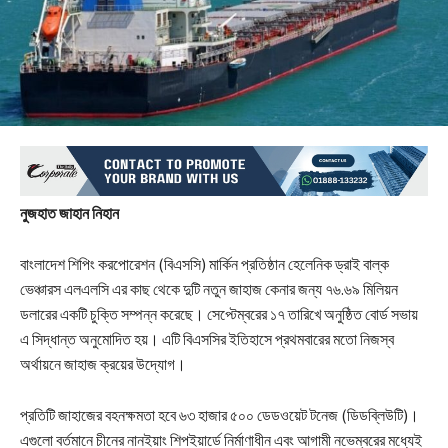
নুজহাত জাহান নিহান
বাংলাদেশ শিপিং করপোরেশন (বিএসসি) মার্কিন প্রতিষ্ঠান হেলেনিক ড্রাই বাল্ক
ভেঞ্চারস এলএলসি এর কাছ থেকে দুটি নতুন জাহাজ কেনার জন্য ৭৬.৬৯ মিলিয়ন
ডলারের একটি চুক্তি সম্পন্ন করেছে। সেপ্টেম্বরের ১৭ তারিখে অনুষ্ঠিত বোর্ড সভায়
এ সিদ্ধান্ত অনুমোদিত হয়। এটি বিএসসির ইতিহাসে প্রথমবারের মতো নিজস্ব
অর্থায়নে জাহাজ ক্রয়ের উদ্যোগ।
প্রতিটি জাহাজের বহনক্ষমতা হবে ৬৩ হাজার ৫০০ ডেডওয়েট টনেজ (ডিডব্লিউটি)।
এগুলো বর্তমানে চীনের নানইয়াং শিপইয়ার্ডে নির্মাণাধীন এবং আগামী নভেম্বরের মধ্যেই