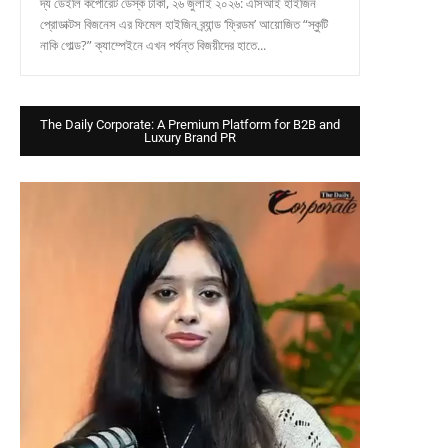
দ্য ডেইলি কর্পোরেট ডেস্ক ঢাকা, ২৬ জুলাই ২০২৬: এসিআই হাইজিন
প্রোডাক্টস বিজনেস এর ফিমেল হাইজিন ব্র্যান্ড ‘ফ্রিডম’ আয়োজিত “স্কুটি
নাকি গোল্ড?” ক্যাম্পেইনে এখন পর্যন্ত বিজয়ীদের হাতে...
The Daily Corporate: A Premium Platform for B2B and
Luxury Brand PR