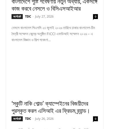
বাংলাদেশে পুষ্টি গবেষণায় নতুন অধ্যায়, একসঙ্গে
কাজ করবে নেসলে ও বিসিএসআইআর
TDC
-
July 27, 2026
কর্পোরেট
0
নেসলে বাংলাদেশ পিএলসি ২৩ জুলাই ২০২৬ তারিখে ঢাকার বাংলাদেশ-চীন
মৈত্রী সম্মেলন কেন্দ্রে অনুষ্ঠিত FICCI এফডিআই সম্মেলন ২০২৬ – এ
বাংলাদেশ বিজ্ঞান ও শিল্প গবেষণা...
‘স্কুটি নাকি গোল্ড’ ক্যাম্পেইনের বিজয়ীদের
পুরস্কৃত করল এসিআই এর ফ্রিডম ব্র্যান্ড।
TDC
-
July 26, 2026
কর্পোরেট
0