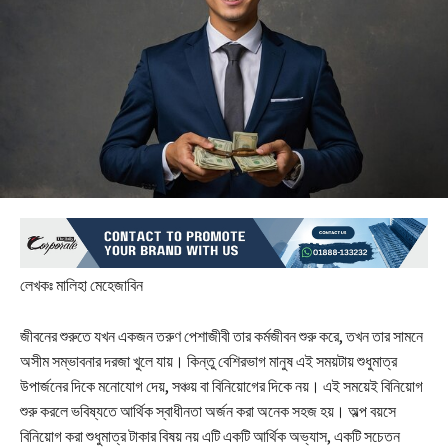
লেখকঃ মালিহা মেহেজাবিন
জীবনের শুরুতে যখন একজন তরুণ পেশাজীবী তার কর্মজীবন শুরু করে, তখন তার সামনে
অসীম সম্ভাবনার দরজা খুলে যায়। কিন্তু বেশিরভাগ মানুষ এই সময়টায় শুধুমাত্র
উপার্জনের দিকে মনোযোগ দেয়, সঞ্চয় বা বিনিয়োগের দিকে নয়। এই সময়েই বিনিয়োগ
শুরু করলে ভবিষ্যতে আর্থিক স্বাধীনতা অর্জন করা অনেক সহজ হয়। অল্প বয়সে
বিনিয়োগ করা শুধুমাত্র টাকার বিষয় নয় এটি একটি আর্থিক অভ্যাস, একটি সচেতন