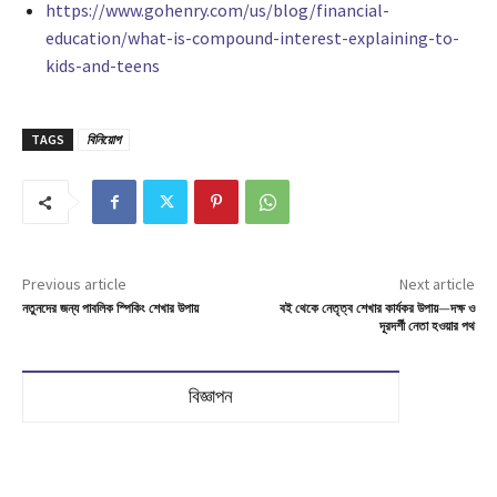
https://www.gohenry.com/us/blog/financial-
education/what-is-compound-interest-explaining-to-
kids-and-teens
TAGS
বিনিয়োগ
Previous article
Next article
নতুনদের জন্য পাবলিক স্পিকিং শেখার উপায়
বই থেকে নেতৃত্ব শেখার কার্যকর উপায়—দক্ষ ও
দূরদর্শী নেতা হওয়ার পথ
বিজ্ঞাপন