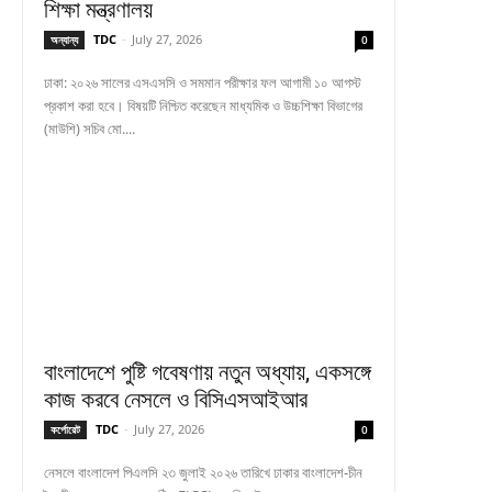
শিক্ষা মন্ত্রণালয়
TDC
-
July 27, 2026
অন্যান্য
0
ঢাকা: ২০২৬ সালের এসএসসি ও সমমান পরীক্ষার ফল আগামী ১০ আগস্ট
প্রকাশ করা হবে। বিষয়টি নিশ্চিত করেছেন মাধ্যমিক ও উচ্চশিক্ষা বিভাগের
(মাউশি) সচিব মো....
বাংলাদেশে পুষ্টি গবেষণায় নতুন অধ্যায়, একসঙ্গে
কাজ করবে নেসলে ও বিসিএসআইআর
TDC
-
July 27, 2026
কর্পোরেট
0
নেসলে বাংলাদেশ পিএলসি ২৩ জুলাই ২০২৬ তারিখে ঢাকার বাংলাদেশ-চীন