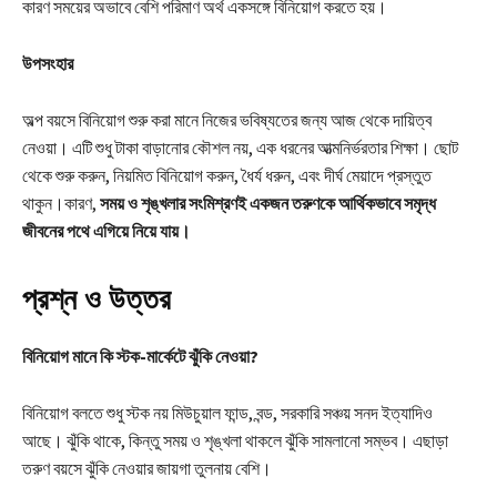
কারণ সময়ের অভাবে বেশি পরিমাণ অর্থ একসঙ্গে বিনিয়োগ করতে হয়।
উপসংহার
অল্প বয়সে বিনিয়োগ শুরু করা মানে নিজের ভবিষ্যতের জন্য আজ থেকে দায়িত্ব
নেওয়া। এটি শুধু টাকা বাড়ানোর কৌশল নয়, এক ধরনের আত্মনির্ভরতার শিক্ষা। ছোট
থেকে শুরু করুন, নিয়মিত বিনিয়োগ করুন, ধৈর্য ধরুন, এবং দীর্ঘ মেয়াদে প্রস্তুত
থাকুন।কারণ,
সময় ও শৃঙ্খলার সংমিশ্রণই একজন তরুণকে আর্থিকভাবে সমৃদ্ধ
জীবনের পথে এগিয়ে নিয়ে যায়।
প্রশ্ন ও উত্তর
বিনিয়োগ মানে কি স্টক-মার্কেটে ঝুঁকি নেওয়া?
বিনিয়োগ বলতে শুধু স্টক নয় মিউচুয়াল ফান্ড, বন্ড, সরকারি সঞ্চয় সনদ ইত্যাদিও
আছে। ঝুঁকি থাকে, কিন্তু সময় ও শৃঙ্খলা থাকলে ঝুঁকি সামলানো সম্ভব। এছাড়া
তরুণ বয়সে ঝুঁকি নেওয়ার জায়গা তুলনায় বেশি।