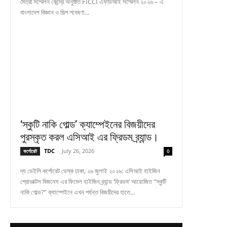
মৈত্রী সম্মেলন কেন্দ্রে অনুষ্ঠিত FICCI এফডিআই সম্মেলন ২০২৬ – এ
বাংলাদেশ বিজ্ঞান ও শিল্প গবেষণা...
‘স্কুটি নাকি গোল্ড’ ক্যাম্পেইনের বিজয়ীদের
পুরস্কৃত করল এসিআই এর ফ্রিডম ব্র্যান্ড।
TDC
-
July 26, 2026
কর্পোরেট
0
দ্য ডেইলি কর্পোরেট ডেস্ক ঢাকা, ২৬ জুলাই ২০২৬: এসিআই হাইজিন
প্রোডাক্টস বিজনেস এর ফিমেল হাইজিন ব্র্যান্ড ‘ফ্রিডম’ আয়োজিত “স্কুটি
নাকি গোল্ড?” ক্যাম্পেইনে এখন পর্যন্ত বিজয়ীদের হাতে...