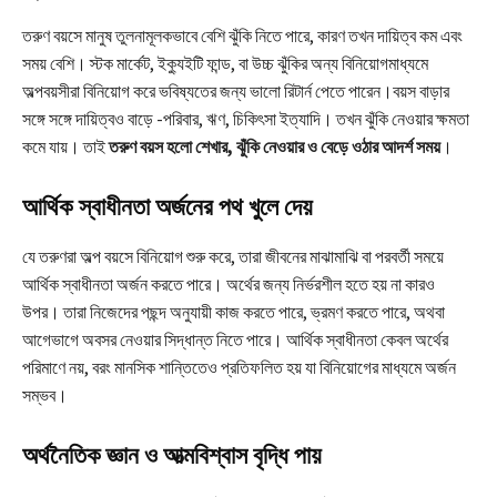
তরুণ বয়সে মানুষ তুলনামূলকভাবে বেশি ঝুঁকি নিতে পারে, কারণ তখন দায়িত্ব কম এবং
সময় বেশি। স্টক মার্কেট, ইক্যুইটি ফান্ড, বা উচ্চ ঝুঁকির অন্য বিনিয়োগমাধ্যমে
অল্পবয়সীরা বিনিয়োগ করে ভবিষ্যতের জন্য ভালো রিটার্ন পেতে পারেন।বয়স বাড়ার
সঙ্গে সঙ্গে দায়িত্বও বাড়ে -পরিবার, ঋণ, চিকিৎসা ইত্যাদি। তখন ঝুঁকি নেওয়ার ক্ষমতা
কমে যায়। তাই
তরুণ বয়স হলো শেখার, ঝুঁকি নেওয়ার ও বেড়ে ওঠার আদর্শ সময়
।
আর্থিক স্বাধীনতা অর্জনের পথ খুলে দেয়
যে তরুণরা অল্প বয়সে বিনিয়োগ শুরু করে, তারা জীবনের মাঝামাঝি বা পরবর্তী সময়ে
আর্থিক স্বাধীনতা অর্জন করতে পারে। অর্থের জন্য নির্ভরশীল হতে হয় না কারও
উপর। তারা নিজেদের পছন্দ অনুযায়ী কাজ করতে পারে, ভ্রমণ করতে পারে, অথবা
আগেভাগে অবসর নেওয়ার সিদ্ধান্ত নিতে পারে। আর্থিক স্বাধীনতা কেবল অর্থের
পরিমাণে নয়, বরং মানসিক শান্তিতেও প্রতিফলিত হয় যা বিনিয়োগের মাধ্যমে অর্জন
সম্ভব।
অর্থনৈতিক জ্ঞান ও আত্মবিশ্বাস বৃদ্ধি পায়