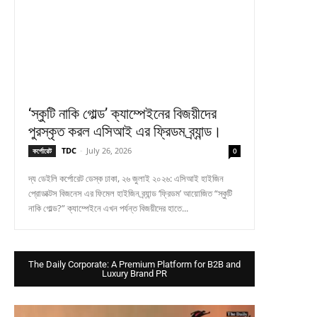
‘স্কুটি নাকি গোল্ড’ ক্যাম্পেইনের বিজয়ীদের
পুরস্কৃত করল এসিআই এর ফ্রিডম ব্র্যান্ড।
TDC
-
July 26, 2026
কর্পোরেট
0
দ্য ডেইলি কর্পোরেট ডেস্ক ঢাকা, ২৬ জুলাই ২০২৬: এসিআই হাইজিন
প্রোডাক্টস বিজনেস এর ফিমেল হাইজিন ব্র্যান্ড ‘ফ্রিডম’ আয়োজিত “স্কুটি
নাকি গোল্ড?” ক্যাম্পেইনে এখন পর্যন্ত বিজয়ীদের হাতে...
The Daily Corporate: A Premium Platform for B2B and
Luxury Brand PR