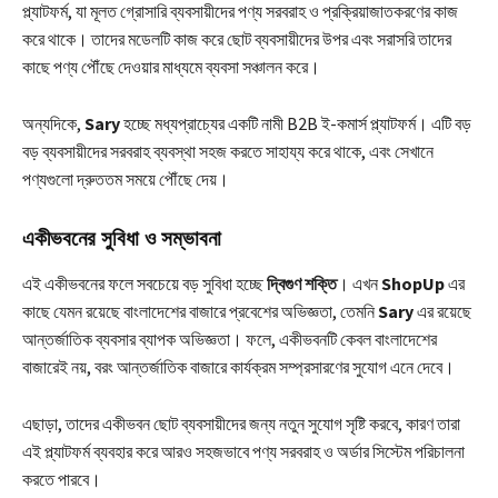
প্ল্যাটফর্ম, যা মূলত গ্রোসারি ব্যবসায়ীদের পণ্য সরবরাহ ও প্রক্রিয়াজাতকরণের কাজ
করে থাকে। তাদের মডেলটি কাজ করে ছোট ব্যবসায়ীদের উপর এবং সরাসরি তাদের
কাছে পণ্য পৌঁছে দেওয়ার মাধ্যমে ব্যবসা সঞ্চালন করে।
অন্যদিকে,
Sary
হচ্ছে মধ্যপ্রাচ্যের একটি নামী B2B ই-কমার্স প্ল্যাটফর্ম। এটি বড়
বড় ব্যবসায়ীদের সরবরাহ ব্যবস্থা সহজ করতে সাহায্য করে থাকে, এবং সেখানে
পণ্যগুলো দ্রুততম সময়ে পৌঁছে দেয়।
একীভবনের সুবিধা ও সম্ভাবনা
এই একীভবনের ফলে সবচেয়ে বড় সুবিধা হচ্ছে
দ্বিগুণ শক্তি
। এখন
ShopUp
এর
কাছে যেমন রয়েছে বাংলাদেশের বাজারে প্রবেশের অভিজ্ঞতা, তেমনি
Sary
এর রয়েছে
আন্তর্জাতিক ব্যবসার ব্যাপক অভিজ্ঞতা। ফলে, একীভবনটি কেবল বাংলাদেশের
বাজারেই নয়, বরং আন্তর্জাতিক বাজারে কার্যক্রম সম্প্রসারণের সুযোগ এনে দেবে।
এছাড়া, তাদের একীভবন ছোট ব্যবসায়ীদের জন্য নতুন সুযোগ সৃষ্টি করবে, কারণ তারা
এই প্ল্যাটফর্ম ব্যবহার করে আরও সহজভাবে পণ্য সরবরাহ ও অর্ডার সিস্টেম পরিচালনা
করতে পারবে।