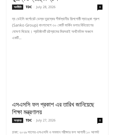
TDC
-
July 28, 2026
অর্থনীতি
0
দ্য ডেইলি কর্পোরেট ডেস্ক তুরস্কের শীর্ষস্থানীয় শিল্পগোষ্ঠী স্যাঙ্কো গ্রুপ
(Sanko Group) বাংলাদেশে ৩০ কোটি মার্কিন ডলার বিনিয়োগের
ঘোষণা দিয়েছে। প্রতিষ্ঠানটি চট্টগ্রামের মিরসরাই অর্থনৈতিক অঞ্চলে
একটি...
এসএসসি ফল প্রকাশ এর তারিখ জানিয়েছে
শিক্ষা মন্ত্রণালয়
TDC
-
July 27, 2026
অন্যান্য
0
ঢাকা: ২০২৬ সালের এসএসসি ও সমমান পরীক্ষার ফল আগামী ১০ আগস্ট