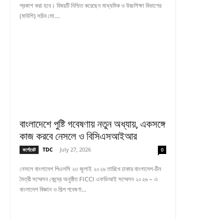
প্রকাশ করা হবে। বিষয়টি নিশ্চিত করেছেন মাধ্যমিক ও উচ্চশিক্ষা বিভাগের
(মাউশি) সচিব মো....
বাংলাদেশে পুষ্টি গবেষণায় নতুন অধ্যায়, একসঙ্গে
কাজ করবে নেসলে ও বিসিএসআইআর
TDC
-
July 27, 2026
কর্পোরেট
0
নেসলে বাংলাদেশ পিএলসি ২৩ জুলাই ২০২৬ তারিখে ঢাকার বাংলাদেশ-চীন
মৈত্রী সম্মেলন কেন্দ্রে অনুষ্ঠিত FICCI এফডিআই সম্মেলন ২০২৬ – এ
বাংলাদেশ বিজ্ঞান ও শিল্প গবেষণা...