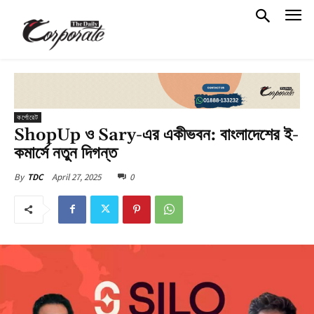
কর্পোরেট
ShopUp ও Sary-এর একীভবন: বাংলাদেশের ই-
কমার্সে নতুন দিগন্ত
April 27, 2025
0
By
TDC