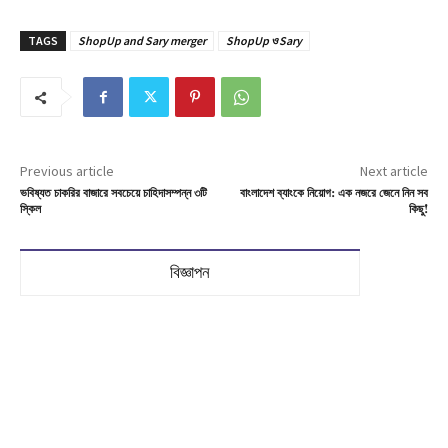
TAGS
ShopUp and Sary merger
ShopUp ও Sary
Previous article
Next article
ভবিষ্যত চাকরির বাজারে সবচেয়ে চাহিদাসম্পন্ন ৩টি
বাংলাদেশ ব্যাংকে নিয়োগ: এক নজরে জেনে নিন সব
স্কিল
কিছু!
বিজ্ঞাপন