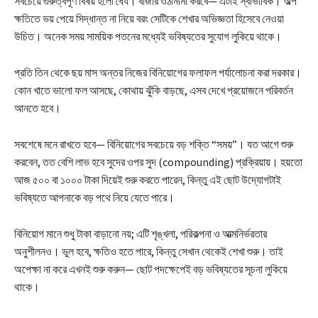
সবচেয়ে গুরুত্বপূর্ণ বিষয় হলো ধৈর্য। বাজার ওঠানামা করবে— এটাই স্বাভাবিক। অল্প
ক্ষতিতে ভয় পেয়ে সিদ্ধান্ত না নিয়ে বরং সেটিকে শেখার অভিজ্ঞতা হিসেবে নেওয়া
উচিত। অনেক সময় সাময়িক পতনের মধ্যেই ভবিষ্যতের সুযোগ লুকিয়ে থাকে।
প্রতি তিন থেকে ছয় মাস অন্তর নিজের বিনিয়োগের ফলাফল পর্যালোচনা করা দরকার।
কোন খাতে ভালো ফল আসছে, কোথায় ঝুঁকি বাড়ছে, এসব দেখে প্রয়োজনে পরিবর্তন
আনতে হবে।
সবশেষে মনে রাখতে হবে— বিনিয়োগের সবচেয়ে বড় শক্তি “সময়”। যত আগে শুরু
করবেন, তত বেশি লাভ হবে সুদের ওপর সুদ (compounding) প্রক্রিয়ায়। হয়তো
আজ ৫০০ বা ১০০০ টাকা দিয়েই শুরু করতে পারেন, কিন্তু এই ছোট উদ্যোগটাই
ভবিষ্যতে আপনাকে বড় পথে নিয়ে যেতে পারে।
বিনিয়োগ মানে শুধু টাকা বাড়ানো নয়; এটি শৃঙ্খলা, পরিকল্পনা ও আত্মনির্ভরতার
অনুশীলনও। ভুল হবে, ক্ষতিও হতে পারে, কিন্তু সেখান থেকেই শেখা শুরু। তাই
অপেক্ষা না করে এখনই শুরু করুন— ছোট পদক্ষেপেই বড় ভবিষ্যতের সূচনা লুকিয়ে
থাকে।