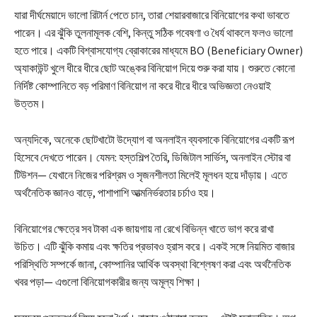
যারা দীর্ঘমেয়াদে ভালো রিটার্ন পেতে চান, তারা শেয়ারবাজারে বিনিয়োগের কথা ভাবতে
পারেন। এর ঝুঁকি তুলনামূলক বেশি, কিন্তু সঠিক গবেষণা ও ধৈর্য থাকলে ফলও ভালো
হতে পারে। একটি বিশ্বাসযোগ্য ব্রোকারের মাধ্যমে BO (Beneficiary Owner)
অ্যাকাউন্ট খুলে ধীরে ধীরে ছোট অঙ্কের বিনিয়োগ দিয়ে শুরু করা যায়। শুরুতে কোনো
নির্দিষ্ট কোম্পানিতে বড় পরিমাণ বিনিয়োগ না করে ধীরে ধীরে অভিজ্ঞতা নেওয়াই
উত্তম।
অন্যদিকে, অনেকে ছোটখাটো উদ্যোগ বা অনলাইন ব্যবসাকে বিনিয়োগের একটি রূপ
হিসেবে দেখতে পারেন। যেমন: হস্তশিল্প তৈরি, ডিজিটাল সার্ভিস, অনলাইন স্টোর বা
টিউশন— যেখানে নিজের পরিশ্রম ও সৃজনশীলতা মিলেই মূলধন হয়ে দাঁড়ায়। এতে
অর্থনৈতিক জ্ঞানও বাড়ে, পাশাপাশি আত্মনির্ভরতার চর্চাও হয়।
বিনিয়োগের ক্ষেত্রে সব টাকা এক জায়গায় না রেখে বিভিন্ন খাতে ভাগ করে রাখা
উচিত। এটি ঝুঁকি কমায় এবং ক্ষতির প্রভাবও হ্রাস করে। একই সঙ্গে নিয়মিত বাজার
পরিস্থিতি সম্পর্কে জানা, কোম্পানির আর্থিক অবস্থা বিশ্লেষণ করা এবং অর্থনৈতিক
খবর পড়া— এগুলো বিনিয়োগকারীর জন্য অমূল্য শিক্ষা।