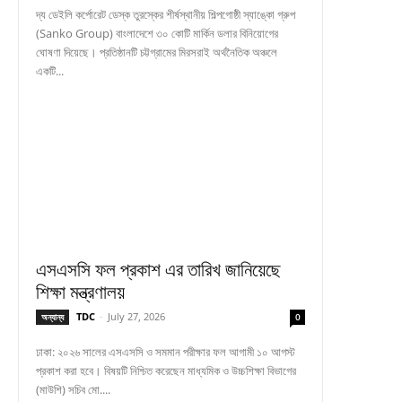
দ্য ডেইলি কর্পোরেট ডেস্ক তুরস্কের শীর্ষস্থানীয় শিল্পগোষ্ঠী স্যাঙ্কো গ্রুপ
(Sanko Group) বাংলাদেশে ৩০ কোটি মার্কিন ডলার বিনিয়োগের
ঘোষণা দিয়েছে। প্রতিষ্ঠানটি চট্টগ্রামের মিরসরাই অর্থনৈতিক অঞ্চলে
একটি...
এসএসসি ফল প্রকাশ এর তারিখ জানিয়েছে
শিক্ষা মন্ত্রণালয়
TDC
-
July 27, 2026
অন্যান্য
0
ঢাকা: ২০২৬ সালের এসএসসি ও সমমান পরীক্ষার ফল আগামী ১০ আগস্ট
প্রকাশ করা হবে। বিষয়টি নিশ্চিত করেছেন মাধ্যমিক ও উচ্চশিক্ষা বিভাগের
(মাউশি) সচিব মো....