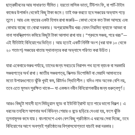
ছাত্রজীবনের আয় সাধারণত সীমিত। হয়তো মাসিক ভাতা, টিউশন ফি, বা পার্ট-টাইম
কাজের উপার্জন থেকেই কিছু টাকা জমে। তাই শুরু করতে হবে সঞ্চয়ের অভ্যাস গড়ে
তুলে। আয় এবং ব্যয়ের একটা হিসাব রাখা জরুরি— কোথা থেকে কত টাকা আসছে এবং
কোথায় যাচ্ছে তা বোঝা দরকার। অপ্রয়োজনীয় খরচ যেমন নিয়মিত ক্যাফে আড্ডা বা
নানা সাবস্ক্রিপশন কমিয়ে কিছুটা টাকা আলাদা রাখা যায়। “প্রথমে সঞ্চয়, পরে খরচ”—
এই নীতিটাই বিনিয়োগের ভিত্তি। আয় হতেই একটি নির্দিষ্ট অংশ (ধরা যাক ১০ থেকে
২০ শতাংশ) সঞ্চয়ের খাতায় স্থানান্তর করা অভ্যাসে পরিণত করা উচিত।
যারা একেবারে শুরুর পর্যায়ে, তাদের জন্য সবচেয়ে নিরাপদ পথ হলো ব্যাংক বা সরকারি
সঞ্চয়পত্রে অর্থ রাখা। জাতীয় সঞ্চয়পত্র, ফিক্সড ডিপোজিট বা মেয়াদি আমানতের
মতো উপায়গুলোতে ঝুঁকি খুবই কম, রিটার্নও স্থিতিশীল। যদিও লাভ অনেক বেশি নয়,
তবে এতে মূলধন সুরক্ষিত থাকে— যা একজন নবীন বিনিয়োগকারীর জন্য গুরুত্বপূর্ণ।
আরও কিছুটা সাহসী হলে মিউচুয়াল ফান্ড বা ইউনিট ট্রাস্ট হতে পারে ভালো বিকল্প। এ
ধরনের তহবিলে আপনার অর্থ বিভিন্ন শেয়ার ও বন্ডে ছড়িয়ে দেওয়া হয়, ফলে ঝুঁকি
তুলনামূলক কমে যায়। বাংলাদেশে এখন বেশ কিছু প্রতিষ্ঠান এ ধরনের সেবা দিচ্ছে, তবে
বিনিয়োগের আগে অবশ্যই প্রতিষ্ঠানের বিশ্বাসযোগ্যতা যাচাই করা দরকার।