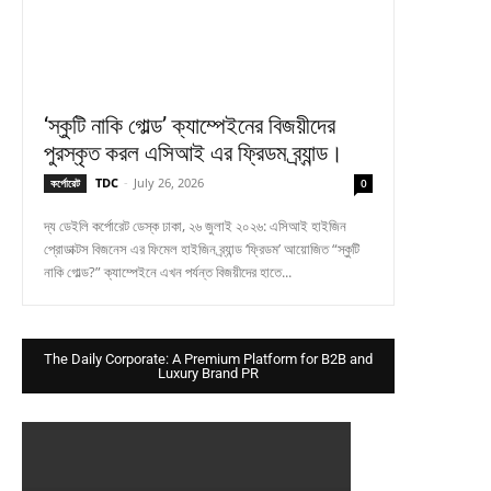
‘স্কুটি নাকি গোল্ড’ ক্যাম্পেইনের বিজয়ীদের
পুরস্কৃত করল এসিআই এর ফ্রিডম ব্র্যান্ড।
TDC
-
July 26, 2026
কর্পোরেট
0
দ্য ডেইলি কর্পোরেট ডেস্ক ঢাকা, ২৬ জুলাই ২০২৬: এসিআই হাইজিন
প্রোডাক্টস বিজনেস এর ফিমেল হাইজিন ব্র্যান্ড ‘ফ্রিডম’ আয়োজিত “স্কুটি
নাকি গোল্ড?” ক্যাম্পেইনে এখন পর্যন্ত বিজয়ীদের হাতে...
The Daily Corporate: A Premium Platform for B2B and
Luxury Brand PR