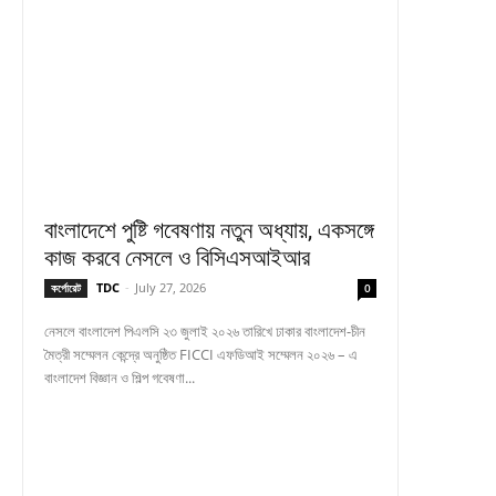
বাংলাদেশে পুষ্টি গবেষণায় নতুন অধ্যায়, একসঙ্গে
কাজ করবে নেসলে ও বিসিএসআইআর
TDC
-
July 27, 2026
কর্পোরেট
0
নেসলে বাংলাদেশ পিএলসি ২৩ জুলাই ২০২৬ তারিখে ঢাকার বাংলাদেশ-চীন
মৈত্রী সম্মেলন কেন্দ্রে অনুষ্ঠিত FICCI এফডিআই সম্মেলন ২০২৬ – এ
বাংলাদেশ বিজ্ঞান ও শিল্প গবেষণা...