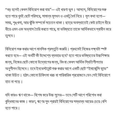
“বড় হলেই কেবল বিনিয়োগ করা যায়”— এই ধারণা ভুল। আসলে, বিনিয়োগের শুরু
হতে পারে খুবই ছোট পরিসরে, সামান্য মূলধন ও একটু ধৈর্য নিয়ে। মূল কথা হলো—
সময়, শৃঙ্খলা, আর ঝুঁকি সম্পর্কে সচেতন থাকা। ছাত্র অবস্থাতেই কেউ চাইলে ধীরে
ধীরে এমন এক অভ্যাস তৈরি করতে পারে, যা ভবিষ্যতে তাকে আর্থিকভাবে স্বাধীন করে
তুলবে।
বিনিয়োগ শুরু করার আগে মানসিক প্রস্তুতি জরুরি। প্রথমেই নিজের লক্ষ্যটা স্পষ্ট
করতে হবে— এই অর্থটি কী উদ্দেশ্যে ব্যবহার হবে? হতে পারে ভবিষ্যতের উচ্চশিক্ষার
জন্য, নিজের ছোট কোনো উদ্যোগের জন্য, কিংবা কেবল আর্থিক স্থিতিশীলতার
অনুশীলন হিসেবে। তবে ইনভেস্টমেন্ট শুরু করার আগে একটি ছোট “ইমার্জেন্সি ফান্ড”
থাকা উচিত। হঠাৎ কোনো চিকিৎসা খরচ বা পারিবারিক প্রয়োজনে যেন সেই বিনিয়োগে
হাত না পড়ে।
যদি কারও ঋণ থাকে— বিশেষ করে উচ্চ সুদের— তবে সেটি আগে পরিশোধ করা
বুদ্ধিমানের কাজ। কারণ, ঋণের সুদ প্রায়ই বিনিয়োগের সম্ভাব্য আয়ের চেয়ে বেশি
হতে পারে।